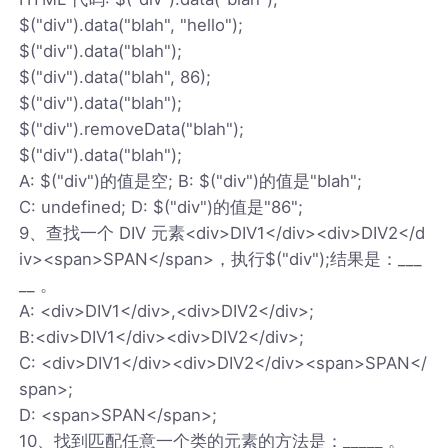
$("div").data("blah", "hello");
$("div").data("blah");
$("div").data("blah", 86);
$("div").data("blah");
$("div").removeData("blah");
$("div").data("blah");
A: $("div")的值是空; B: $("div")的值是"blah";
C: undefined; D: $("div")的值是"86";
9、查找一个 DIV 元素<div>DIV1</div><div>DIV2</d
iv><span>SPAN</span>，执行$("div");结果是：___
__ 。
A: <div>DIV1</div>,<div>DIV2</div>;
B:<div>DIV1</div><div>DIV2</div>;
C: <div>DIV1</div><div>DIV2</div><span>SPAN</
span>;
D: <span>SPAN</span>;
10、找到匹配任意一个类的元素的方法是：_____ 。