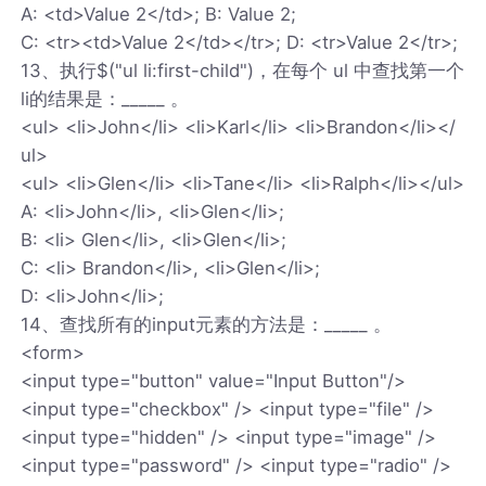
A: <td>Value 2</td>; B: Value 2;
C: <tr><td>Value 2</td></tr>; D: <tr>Value 2</tr>;
13、执行$("ul li:first-child")，在每个 ul 中查找第一个
li的结果是：_____ 。
<ul> <li>John</li> <li>Karl</li> <li>Brandon</li></
ul>
<ul> <li>Glen</li> <li>Tane</li> <li>Ralph</li></ul>
A: <li>John</li>, <li>Glen</li>;
B: <li> Glen</li>, <li>Glen</li>;
C: <li> Brandon</li>, <li>Glen</li>;
D: <li>John</li>;
14、查找所有的input元素的方法是：_____ 。
<form>
<input type="button" value="Input Button"/>
<input type="checkbox" /> <input type="file" />
<input type="hidden" /> <input type="image" />
<input type="password" /> <input type="radio" />