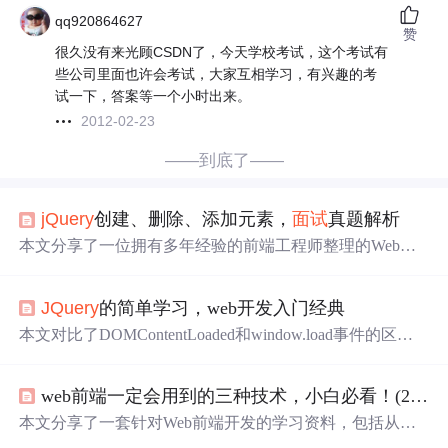
qq920864627
赞
很久没有来光顾CSDN了，今天学校考试，这个考试有
些公司里面也许会考试，大家互相学习，有兴趣的考
试一下，答案等一个小时出来。
2012-02-23
——到底了——
jQuery
创建、删除、添加元素，
面试
真题解析
本文分享了一位拥有多年经验的前端工程师整理的Web前
端学习资料，包括零基础至进阶课程，覆盖95%知识点，
还提供了
面试
题库，强调
面试
准备的重要性。
JQuery
的简单学习，web开发入门经典
本文对比了DOMContentLoaded和window.load事件的区
别，介绍了DOM操作中的内容和属性处理，以及
jQuery
的
选择器使用。作者分享了前端工程师如何系统学习和提升
web前端一定会用到的三种技术，小白必看！(2)，今日头条
技能，包括提供了一份学习资料包，强调
面试
准备的价值
和对技术学习的促进作用。
本文分享了一套针对Web前端开发的学习资料，包括从零
基础到进阶的课程，覆盖HTML5、CSS3、
jQuery
等内