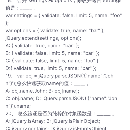
18、 合并 settings 和 options，修改并返回 settings
值是：_____ 。
var settings = { validate: false, limit: 5, name: "foo"
};
var options = { validate: true, name: "bar" };
jQuery.extend(settings, options);
A: { validate: true, name: "bar" };
B: { validate: false, limit: 5, name: "bar" };
C: { validate: false, limit: 5, name: "foo" };
D:{ validate: true, limit: 5, name: "bar" };
19、 var obj = jQuery.parseJSON('{"name":"Joh
n"}');总么快速获取name的值：_____ 。
A: obj.name.John; B: obj[name];
C: obj.name; D: jQuery.parseJSON('{"name":"Joh
n"}').name;
20、 总么验证是否为纯粹的对象函数是：______ 。
A: jQuery.isArray; B: jQuery.isPlainObject;
C: jQuery.contains; D: jQuery.isEmptyObject;