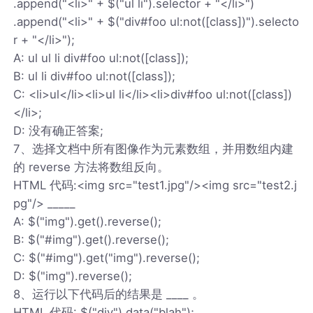
.append("<li>" + $("ul li").selector + "</li>")
.append("<li>" + $("div#foo ul:not([class])").selecto
r + "</li>");
A: ul ul li div#foo ul:not([class]);
B: ul li div#foo ul:not([class]);
C: <li>ul</li><li>ul li</li><li>div#foo ul:not([class])
</li>;
D: 没有确正答案;
7、选择文档中所有图像作为元素数组，并用数组内建
的 reverse 方法将数组反向。
HTML 代码:<img src="test1.jpg"/><img src="test2.j
pg"/> _____
A: $("img").get().reverse();
B: $("#img").get().reverse();
C: $("#img").get("img").reverse();
D: $("img").reverse();
8、运行以下代码后的结果是 ____ 。
HTML 代码: $("div").data("blah");