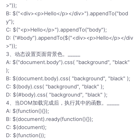
>"));
B: $("<div><p>Hello</p></div>").appendTo("bod
y");
C: $("<p>Hello</p>").appendTo("body");
D: ("#body").appendTo($("<div><p>Hello</p></div
>"));
3、动态设置页面背景色。_____
A: $("document.body").css( "background", "black"
);
B: $(document.body).css( "background", "black" );
C: $(body).css( "background", "black" );
D: $(#body).css( "background", "black" );
4、当DOM加载完成后，执行其中的函数。_____
A: $(function(){});
B: $(document).ready(function(){});
C: $(document);
D: $(function());