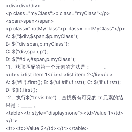
<div>div</div>
<p class="myClass">p class="myClass"</p>
<span>span</span>
<p class="notMyClass">p class="notMyClass"</p>
A: $("$div,$span,$p.myClass");
B: $("div,span,p.myClass");
C: $("div,span,p");
D: $("#div,#span,p.myClass");
11、获取匹配的第一个元素的方法是：_____ 。
<ul><li>list item 1</li><li>list item 2</li></ul>
A: $('#li').first(); B: $('ul #li').first(); C: $('li').first();
D: $(li).first();
12、执行$("tr:visible")，查找所有可见的 tr 元素的结
果是：_____ 。
<table><tr style="display:none"><td>Value 1</td>
</tr>
<tr><td>Value 2</td></tr></table>