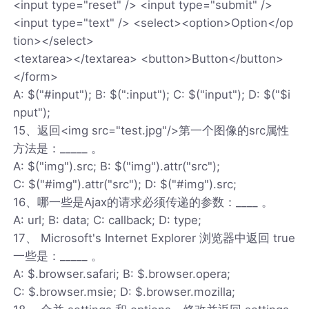
<input type="reset" /> <input type="submit" />
<input type="text" /> <select><option>Option</op
tion></select>
<textarea></textarea> <button>Button</button>
</form>
A: $("#input"); B: $(":input"); C: $("input"); D: $("$i
nput");
15、返回<img src="test.jpg"/>第一个图像的src属性
方法是：_____ 。
A: $("img").src; B: $("img").attr("src");
C: $("#img").attr("src"); D: $("#img").src;
16、哪一些是Ajax的请求必须传递的参数：____ 。
A: url; B: data; C: callback; D: type;
17、 Microsoft's Internet Explorer 浏览器中返回 true
一些是：_____ 。
A: $.browser.safari; B: $.browser.opera;
C: $.browser.msie; D: $.browser.mozilla;