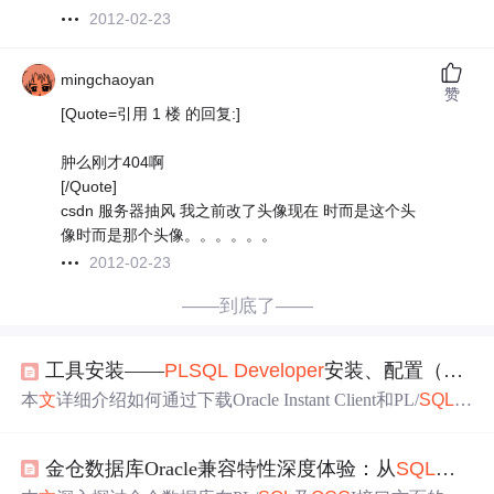
2012-02-23
mingchaoyan
赞
[Quote=引用 1 楼 的回复:]
肿么刚才404啊
[/Quote]
csdn 服务器抽风 我之前改了头像现在 时而是这个头
像时而是那个头像。。。。。。
2012-02-23
——到底了——
工具安装——
PL
SQL
Developer
安装、配置（远程连接Oracle数据库）
本
文
详细介绍如何通过下载Oracle Instant Client和PL/
SQL
D
eveloper
，配置环境变量，以及设置tnsnames.ora
文
件来实
现从本地计算机远程连接到Oracle数据库的过程。
金仓数据库Oracle兼容特性深度体验：从
SQL
到PL/