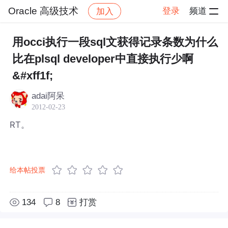
Oracle 高级技术
登录
频道
加入
帖子详情
社区
Oracle 高级技术
用occi执行一段sql文获得记录条数为什么
比在plsql developer中直接执行少啊
&#xff1f;
adai阿呆
2012-02-23
RT。
给本帖投票
134
8
打赏