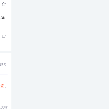
就OK
，以及
设置
，
五大核