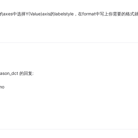
axes中选择Y(Value)axis的labelstyle，在format中写上你需要的格式
on_dct 的回复:
mo