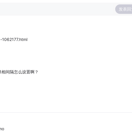
发表回
d-1062177.html
绿相间隔怎么设置啊？
mo