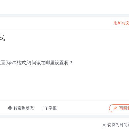
用AI写
式
置为5%格式,请问该在哪里设置啊？
转发到动态
举报
写回
切换为时间