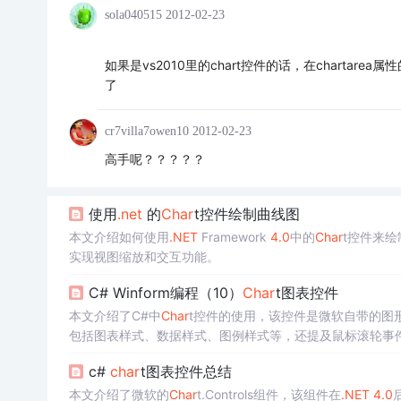
sola040515
2012-02-23
如果是vs2010里的chart控件的话，在chartarea属性的
了
cr7villa7owen10
2012-02-23
高手呢？？？？？
使用
.net
的
Char
t控件绘制曲线图
本文介绍如何使用
.NET
Framework
4.0
中的
Char
t控件来
实现视图缩放和交互功能。
C# Winform编程（10）
Char
t图表控件
本文介绍了C#中
Char
t控件的使用，该控件是微软自带的图
包括图表样式、数据样式、图例样式等，还提及鼠标滚轮事件特
c#
char
t图表控件总结
本文介绍了微软的
Char
t.Controls组件，该组件在
.NET
4.0