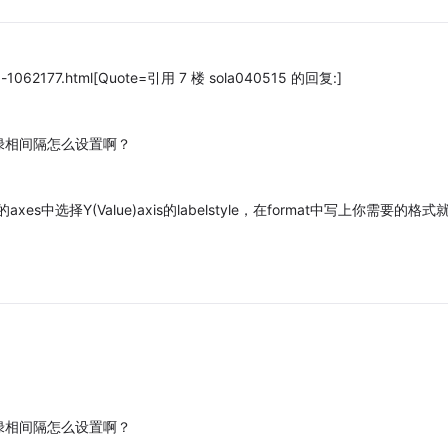
cid-1062177.html[Quote=引用 7 楼 sola040515 的回复:]
绿相间隔怎么设置啊？
axes中选择Y(Value)axis的labelstyle，在format中写上你需要的格式
绿相间隔怎么设置啊？