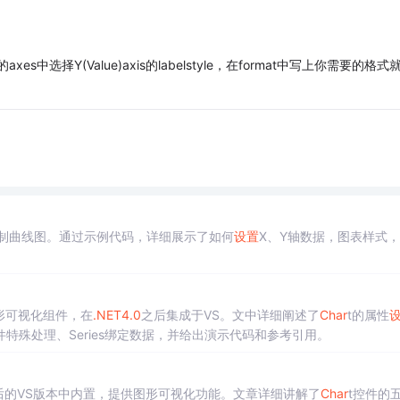
axes中选择Y(Value)axis的labelstyle，在format中写上你需要的格式
绘制曲线图。通过示例代码，详细展示了如何
设置
X、Y轴数据，图表样式
形可视化组件，在
.NET
4.0
之后集成于VS。文中详细阐述了
Char
t的属性
殊处理、Series绑定数据，并给出演示代码和参考引用。
后的VS版本中内置，提供图形可视化功能。文章详细讲解了
Char
t控件的