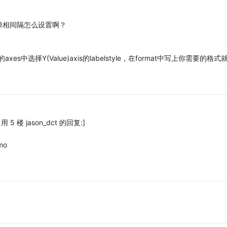
绿相间隔怎么设置啊？
axes中选择Y(Value)axis的labelstyle，在format中写上你需要的格式
楼 jason_dct 的回复:]
mo