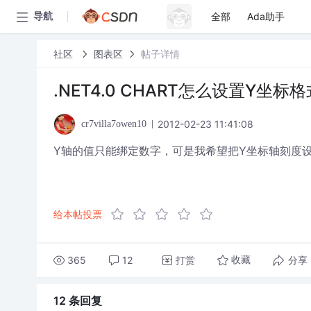
全部
Ada助手
导航
社区
图表区
帖子详情
.NET4.0 CHART怎么设置Y坐标格
2012-02-23 11:41:08
cr7villa7owen10
Y轴的值只能绑定数字，可是我希望把Y坐标轴刻度设
给本帖投票
365
12
打赏
分享
收藏
12 条
回复