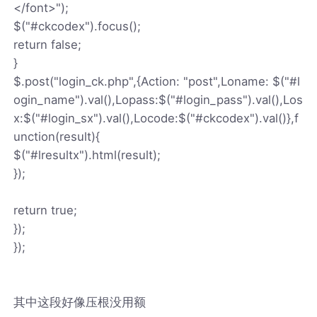
</font>");
$("#ckcodex").focus();
return false;
}
$.post("login_ck.php",{Action: "post",Loname: $("#l
ogin_name").val(),Lopass:$("#login_pass").val(),Los
x:$("#login_sx").val(),Locode:$("#ckcodex").val()},f
unction(result){
$("#lresultx").html(result);
});
return true;
});
});
其中这段好像压根没用额