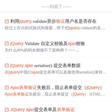
——到底了——
利用
jquery
.validate异步
验证
用户名是否存在
经过上百次的试验试和搜索，终于把
jquery
.validate的各种
功能用法了解清楚，网上关于
jquery
.validate的
AJAX
表单
验证
比较少，特别是对rules里面的remote提得比较简单，使
jQuery
Validate 自定义校验及
ajax
校验
得学习起来比较难，下面发布一下我个人的用法： HTML
头部引用： &lt;script type="text/javascript" src="../js/
jquery
-1.
为什么80%的码农都做不了架构师？>>> ...
3.2.min.j...
jQuery
ajax
serialize() 提交表单数据
在
jquery
中我们
ajax
提交表单可以直接使用serialize()来转
换，这样就把表单名中的input转换成了get方法了，如果我
们有大量的参数就不需要填写了。
jQuery
ajax
中数据以键
Ajax
表单
验证
失败后，阻止表单提交（
jQuery
）
值对（Key/Value）的形式发送到服务器，使用
ajax
提交表
单数据时可以使用
jQuery
ajax
的serialize() 方法表单序列化
Ajax
表单
验证
失败后，阻止表单提交（
jQuery
） HTML界
为键值对（key1=value1&key...
面 '<form action="/WangYiYun/PhoneLogin" id="login_form"
class="phone_login_form">' + '<input type="text" id="phone"
JQuery
ajax
提交表单及
表单
验证
placeholder="请输入手机号" required="required" ...