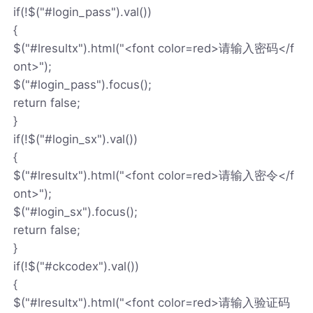
if(!$("#login_pass").val())
{
$("#lresultx").html("<font color=red>请输入密码</f
ont>");
$("#login_pass").focus();
return false;
}
if(!$("#login_sx").val())
{
$("#lresultx").html("<font color=red>请输入密令</f
ont>");
$("#login_sx").focus();
return false;
}
if(!$("#ckcodex").val())
{
$("#lresultx").html("<font color=red>请输入验证码