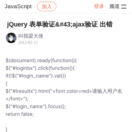
JavaScript
登录
频道
加入
帖子详情
社区
JavaScript
jQuery 表单验证&#43;ajax验证 出错
叫我梁大侠
2012-02-23
$(document).ready(function(){
$("#loginbx").click(function(){
if(!$("#login_name").val())
{
$("#lresultx").html("<font color=red>请输入用户名
</font>");
$("#login_name").focus();
return false;
}