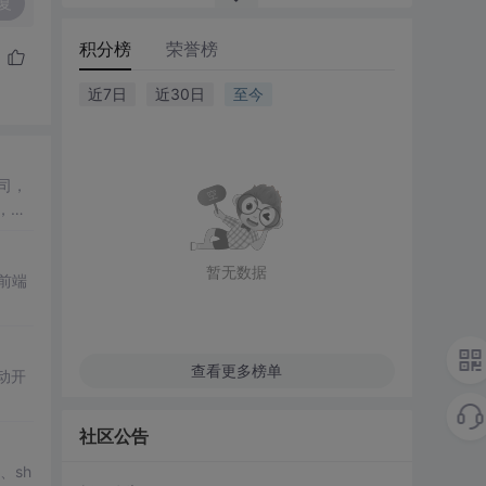
复
积分榜
荣誉榜
近7日
近30日
至今
司，
，并
暂无数据
前端
查看更多榜单
动开
社区公告
、sh