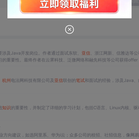
发表回
）
涉及Java开发岗位。作者通过面试东软、
亚信
、浙江网新、信雅达等公
的重要性。最终作者在云霁科技、泛微网络和融先科技等公司获得offer
、
杭州
电法网科技有限公司及
亚信
联创的
笔试
和面试的经验，涉及Java、
础
知识
的重要性，并制定了详细的学习计划，包括C语言、Linux内核、驱
经
业方向建议，如选阿里系、华为i云；众多公司的校招、社招信息，像网易