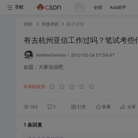
全部
Ada助手
导航
社区
非技术区
帖子详情
有去杭州亚信工作过吗？笔试考些
2012-02-24 07:59:47
daishunchaoaiqiu
如题，大家说说吧
给本帖投票
163
1
打赏
分享
收藏
1 条
回复