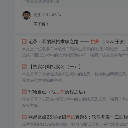
请发表友善的回复…
聪头
2012-02-24
不了解！
记录：我的秋招求职之路 ——
杭州
（Java开发
本文是一位双非二本软件工程学生分享的秋招求职经历，主要
总结了面试过程中的技术问题和心得，强调了提前准备和学习
分享了面试技巧和求职建议。
【找实习啊找实习（一）】
本文分享了作者在找实习过程中的经历，包括参加网新恒天
开发等技术领域的考察。
写给自己（找
工作
历程之后）
作者分享了自己在求职过程中的失败经历及反思，强调了基
发等方面。
网易互娱25届校招
笔试
真题&；软件开发一二面
该博客围绕Java相关求职、实习与面试展开。包含双非硕就