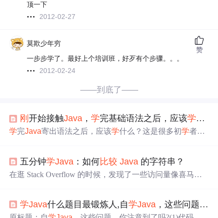
顶一下
2012-02-27
莫欺少年穷
赞
一步步学了。最好上个培训班，好歹有个步骤。。。
2012-02-24
——到底了——
刚
开始接触
Java
，
学
完基础语法之后，应该
学
什么
学
完
Java
寄出语法之后，应该
学
什么？这是很多初
学
者在
入门
学
习
Java
的过程当中
比较
常见的一个问题，在这里我
给大家分享一个系统的
Java
学
习
路线： 1、
Java
SE：
Java
五分钟
学
Java
：如何
比较
Java
的字符串？
基础，既然是基础，那肯定是最重要的，所以
学
习
的时候
也是需要重点
学
习
的地方。 2、数据库：为什么要
学
数据
在逛 Stack Overflow 的时候，发现了一些访问量像喜马拉
库呢，因为我们的web数据需要持久化到磁盘上统一管
雅山一样高的问题，比如说这个：如何
比较
Java
的字符
理，而数据库无疑就是最好工具。目前主流的关系型数据
串？访问量足足有 370万+，这不得了啊！说明有很多很多
库有mysql 和oracle。我建议先
学
mysql。为什么呢mysql相
学
Java
什么题目最锻炼人,自
学
Java
，这些问题，你注意到了吗?
的程序员被这个问题困扰过。 PS：系列文章回顾：《Stack
比Oracle难度要低，而在国内应用场景又是最多的。 3、前
Overflow 上250万浏览量的一个问题：你对象丢了》 我们
原标题：自
学
Java
，这些问题，你注意到了吗?(1)代码规