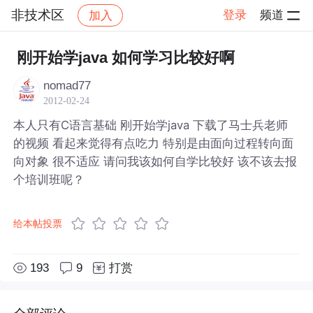
非技术区
登录
频道
加入
帖子详情
社区
非技术区
刚开始学java 如何学习比较好啊
nomad77
2012-02-24
本人只有C语言基础 刚开始学java 下载了马士兵老师
的视频 看起来觉得有点吃力 特别是由面向过程转向面
向对象 很不适应 请问我该如何自学比较好 该不该去报
个培训班呢？
给本帖投票
193
9
打赏