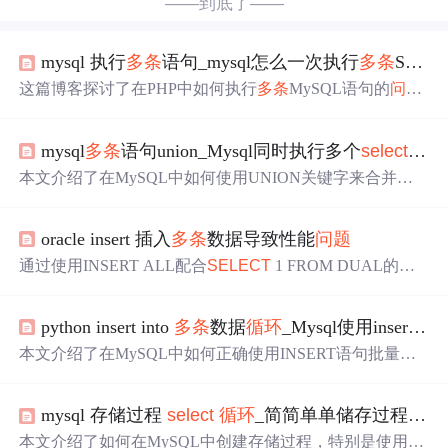
——到底了——
mysql 执行
多条
语句_mysql怎么一次执行
多条
SQL语句？
这篇博客探讨了在PHP中如何执行
多条
MySQL语句的
问题
。博主遇到在PHP中无法通过分号隔开的方式执行
多条
SQ
L，发现是由于PHP的mysql_query函数不支持该操作。讨
mysql
多条
语句union_Mysql同时执行多个
select
语句—
论中提到了使用存储过程、设置多个变量、
循环
执行单条S
QL以及通过调整MySQL连接参数allowMultiQueries来允许
本文介绍了在MySQL中如何使用UNION关键字来合并执
执行
多条
语句的解决方案。最后，有人分享了一个亲测有
行多个
SELECT
语句，适用于需要同时查询不同条件但列
效的连接字符串示例，解决了这个
问题
。
数相同的数据。通过示例和代码解释了UNION的使用细
oracle insert 插入
多条
数据导致性能
问题
节，包括对重复行的处理、查询效率以及在实际项目中的
应用。
通过使用INSERT ALL配合
SELECT
1 FROM DUAL的方
法，将
循环
插入7000
多条
数据的时间从300秒减少到15秒，
显著提高了数据库操作效率。
python insert into
多条
数据
循环
_Mysql使用insert插入
本文介绍了在MySQL中如何正确使用INSERT语句批量插
入
多条
记录，避免出现错误，并对比了错误的写法。同
时，文章提及了更新语句UPDATE在处理
多条
记录时的不
mysql 存储过程
select
循环
_简简单单储存过程——
同之处，以及PHP操作数据库时获取新插入数据ID的方
法。
本文介绍了如何在MySQL中创建存储过程，特别是使用游