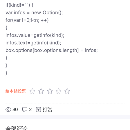
if(kind!="") {
var infos = new Option();
for(var i=0;i<n;i++)
{
infos.value=getinfo(kind);
infos.text=getinfo(kind);
box.options[box.options.length] = infos;
}
}
}
给本帖投票
80
2
打赏
全部评论