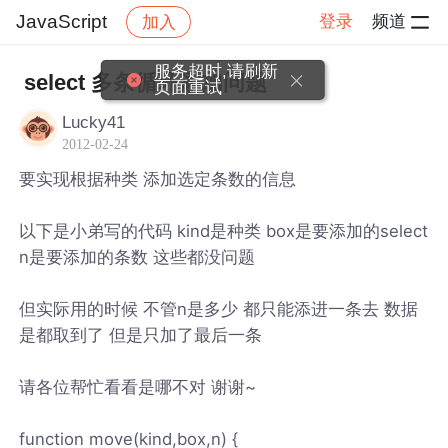
JavaScript
登录
频道
加入
帖子详情
社区
JavaScript
服务超时,请刷新
select 多条循环添加问题
页面重试
Lucky41
2012-02-24
要实现根据种类 添加选定条数的信息
以下是小弟写的代码 kind是种类 box是要添加的select
n是要添加的条数 这些都没问题
但实际用的时候 不管n是多少 都只能添进一条去 数据
是都取到了 但是只加了最后一条
请各位帮忙看看是哪不对 谢谢~
function move(kind,box,n) {