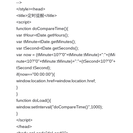
-->
</style><head>
<title>定时提醒</title>
<script>
function doCompareTime(){
var tHour=tDate.getHours();
var tMinute=tDate.getMinutes();
var tSecond=tDate.getSeconds();
var now = (tMinute<10?"0"+tMinute:tMinute)+":"+(tMi
nute<10?"0"+tMinute:tMinute)+":"+(tSecond<10?"0"+
tSecond:tSecond);
if(now=="00:00:00"){
window.location.href=window.location.href;
}
}
function doLoad(){
window.setInterval("doCompareTime()",1000);
}
</script>
</head>