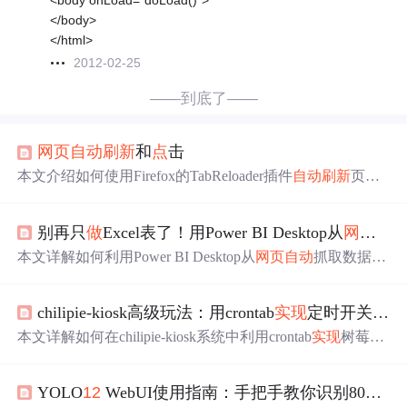
<body onLoad="doLoad()">
</body>
</html>
2012-02-25
——到底了——
网页
自动
刷新
和
点
击
本文介绍如何使用Firefox的TabReloader插件
自动
刷新
页
面，并通过JavaScript
实现
自动
点
击跳转功能，有效减轻重
复操作负担。
别再只
做
Excel表了！用Power BI Desktop从
网页
抓
本文详解如何利用Power BI Desktop从
网页
自动
抓取数据，
并构建可定时
刷新
的交互式动态仪表板。涵盖Power Query
网页
采集配置、应对JS动态加载与反爬机制、数据清洗规
chilipie-kiosk高级玩法：用crontab
实现
定时开关显示与页面
范、
自动
刷新
部署（含网关与增量
刷新
）、交互可视化设
计及性能优化技巧。聚焦竞品监控、舆情分析、财务
自动
本文详解如何在chilipie-kiosk系统中利用crontab
实现
树莓派
化等真实业务场景，强调零代码门槛下的工程化落地能
信息看板的
自动
化管理，包括工作日定时开关显示屏（支
力。
持HDMI CEC）、
网页
内容定时
刷新
及多标签页轮换。涵
YOLO
12
WebUI使用指南：手把手教你识别80种常见物体
盖必备脚本路径、crontab配置方法、权限设置与验证步