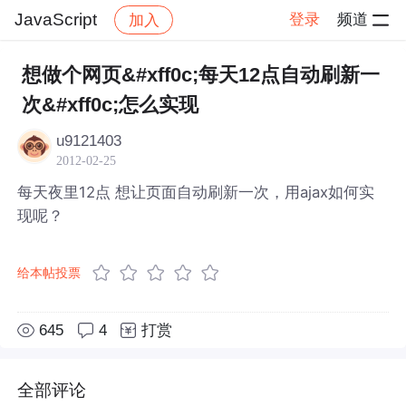
JavaScript
登录
频道
加入
帖子详情
社区
JavaScript
想做个网页&#xff0c;每天12点自动刷新一
次&#xff0c;怎么实现
u9121403
2012-02-25
每天夜里12点 想让页面自动刷新一次，用ajax如何实
现呢？
给本帖投票
645
4
打赏
全部评论