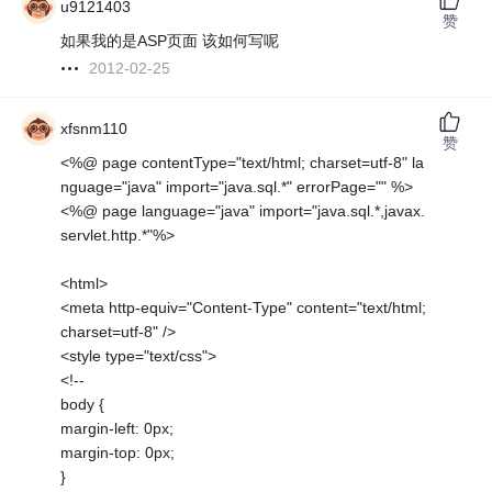
u9121403
赞
如果我的是ASP页面 该如何写呢
2012-02-25
xfsnm110
赞
<%@ page contentType="text/html; charset=utf-8" la
nguage="java" import="java.sql.*" errorPage="" %>
<%@ page language="java" import="java.sql.*,javax.
servlet.http.*"%>
<html>
<meta http-equiv="Content-Type" content="text/html;
charset=utf-8" />
<style type="text/css">
<!--
body {
margin-left: 0px;
margin-top: 0px;
}