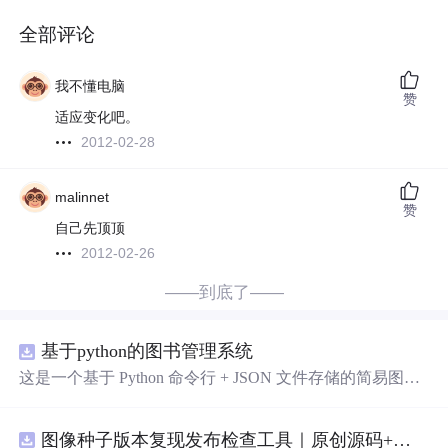
全部评论
我不懂电脑
赞
适应变化吧。
2012-02-28
malinnet
赞
自己先顶顶
2012-02-26
——到底了——
基于python的图书管理系统
这是一个基于 Python 命令行 + JSON 文件存储的简易图书
管理系统。 核心功能：围绕"图书"和"读者"实现两类实体
管理，以及它们之间的借阅关系。 图书管理：支持图书的
图像种子版本复现发布检查工具｜原创源码+测试+离线报告
添加、删除、修改、搜索（按书名/作者/ISBN），每本书