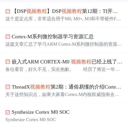
【DSP
视频教程
】DSP
视频教程
第12期：TI开源分享IQmath DSP源码，适用于所有Cortex-M内核，本期教程做个手把手移植 (2022-05-22)
这个是定点库，非常适合用于M0, M0+, M3和不带硬件FPU
的M4内核上，当然，用在M4F，M7，M33等器件上也是没
问题的。本次视频配套的例子将ARM DSP库和IQmath移植
Cortex-M系列微控制器学习资源汇总
到了一起。今年TI推出MSPM0系列产品配套的SDK软件包
里面将此库开源了，之前的时候也移植过IQmatb，不过只
这篇文章汇总了学习ARM Cortex-M系列微控制器的资源，
有库版本，这次竟然开源了，确实是不可多得的好资源。
主要包括ARM官方文档、开发工具、在线社区和
视频教程
DSP
视频教程
第12期：TI开源分享IQmath DSP源码，适用
等内容。文章区分了应用处理器和嵌入式处理器，重点介
于所有Cortex-M内核，本期教程做个手把手移植。1、早期
嵌入式ARM CORTEX-M0
视频教程
已经上线了！！
绍了Cortex-M系列的学习资料，包括编程手册、应用笔记
IQmath库，只有库移植。
和迁移指南。此外，还推荐了厂商论坛、书籍、YouTube
各位看官，好久不见，实在抱歉。 经历了将近一年的
视频以及mbed开发平台等资源，为初学者提供了全面的学
积累、半年的整理，加上假期加了个班，老羊的嵌入式教
习路径。
程终于在腾讯课堂 和 网易云课堂 上线了，主讲内容是cort
ThreadX
视频教程
第2期：通俗易懂的介绍Cortex-M内核的OS特性，双堆栈，非特权级，PendSV，SVC，Systick等，争取人人都可以掌握
ex-m0内核的STM32F0微控制器的开发，共51节，1000多
分钟（这也是好久没有更新公众号的原因了），真是累死
关于这些知识点，如果大家看Cortex-M内核权威指南去学
个银！！！ 课程中，老羊以STM32F051微控制器为
习的话，特是初学，需要花很长的时间去消化，鉴于此，
例，详细介绍了M0内核结构
为了帮助大家更好的理解Cortex-M内核的OS特性，特别制
Synthesize Cortex M0 SOC
作了本期视频。 大家可以方便的掌握这些功能的本质，争
取每个看到这个视频的人都可以轻松掌握。Cortex-M内核
Synthesize Cortex M0 SOC
的OS特性是各种RTOS的移植基础，也是理解RTOS运行机