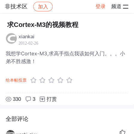
非技术区
登录
频道
加入
帖子详情
社区
非技术区
求Cortex-M3的视频教程
xiankai
2012-02-26
我想学Cortex-M3,求高手指点我该如何入门。。。小
弟不胜感激！
给本帖投票
330
3
打赏
全部评论