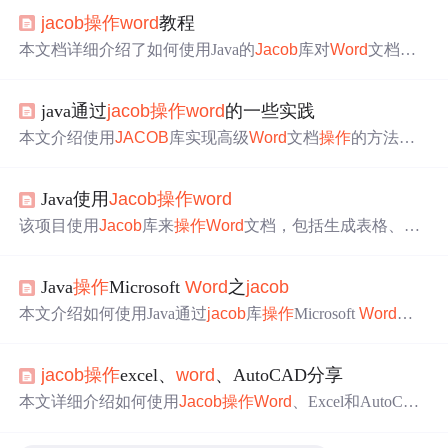
jacob
操作
word
教程
本文档详细介绍了如何使用Java的
Jacob
库对
Word
文档进
行各种
操作
，包括创建、打开、关闭文档，插入文本、图
片，以及移动光标等。通过示例代码展示了如何在
Word
中
java通过
jacob
操作
word
的一些实践
插入文字、图片，并提供了单元格的读写、表格
操作
等功
能。同时，提到了JAR和DLL文件的版本要求，以及JDK
本文介绍使用
JACOB
库实现高级
Word
文档
操作
的方法，
的兼容性问题。
包括处理无法通过常规API访问的功能，例如移除受保护
区域的背景阴影。
Java使用
Jacob
操作
word
该项目使用
Jacob
库来
操作
Word
文档，包括生成表格、调
整字体和段落格式、插入图片等。针对生成目录的需求，
通过执行Office宏的方式实现了自动生成章节和目录的功
Java
操作
Microsoft
Word
之
jacob
能。
本文介绍如何使用Java通过
jacob
库
操作
Microsoft
Word
文
档，包括创建、编辑、保存文档等基本功能。
jacob
操作
excel、
word
、AutoCAD分享
本文详细介绍如何使用
Jacob
操作
Word
、Excel和AutoCA
D，包括环境搭建、层级结构解析、常见方法及异常处
理，帮助读者快速上手。