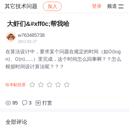
其它技术问题
登录
频道
加入
帖子详情
社区
其它技术问题
大虾们&#xff0c;帮我哈
w763485738
2012-02-27
在算法设计中，要求某个问题在规定的时间（如O(log
n)、O(n)……）里完成，这个时间怎么回事啊？？怎么
根据时间设计算法呢？？？
给本帖投票
95
3
打赏
全部评论