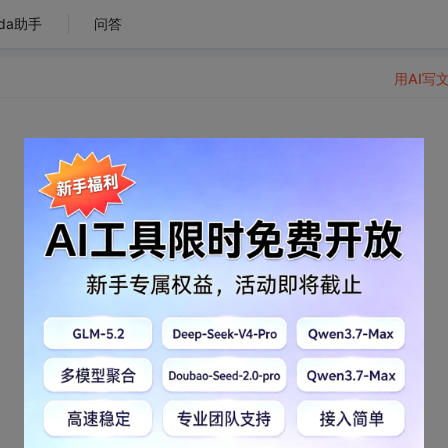
da助手
问答
用AI写