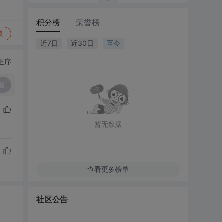
积分榜
荣誉榜
复
近7日
近30日
至今
正序
复
暂无数据
查看更多榜单
社区公告