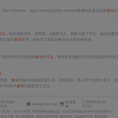
flex-direction、align-items及justify-content等属性的多浏览器
兼容
代
写法
。包括清除浮动、透明度、js获取节点、获取元素子节点、动态创建
定等方面的
兼容
处理，还给出了相应的解决办法和示例代码。
部分常用CSS属性的
兼容
性
写法
，帮助开发者解决不同浏览器间样式差
法
透明度、
兼容
所有IE浏览器设置行高、清除浮动、禁止用户选择文本等，还
CSS样式
兼容
问题提供了方法。
400-660-
在线客
工作时间 8:30-
kefu@csdn.net
0108
服
22:00
2020〕1039-165号
经营性网站备案信息
北京互联网违法和不良信息举报中心
me商店下载
账号管理规范
版权与免责声明
版权申诉
出版物许可证
营业执照