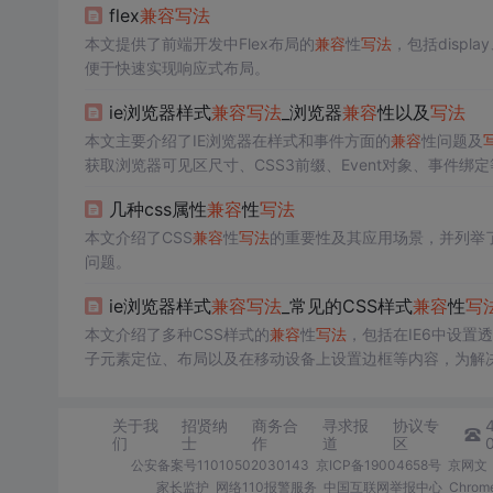
flex
兼容
写法
本文提供了前端开发中Flex布局的
兼容
性
写法
，包括display、
便于快速实现响应式布局。
ie浏览器样式
兼容
写法
_浏览器
兼容
性以及
写法
本文主要介绍了IE浏览器在样式和事件方面的
兼容
性问题及
获取浏览器可见区尺寸、CSS3前缀、Event对象、事件绑
几种css属性
兼容
性
写法
本文介绍了CSS
兼容
性
写法
的重要性及其应用场景，并列举了
问题。
ie浏览器样式
兼容
写法
_常见的CSS样式
兼容
性
写
本文介绍了多种CSS样式的
兼容
性
写法
，包括在IE6中设置
子元素定位、布局以及在移动设备上设置边框等内容，为解决
关于我
招贤纳
商务合
寻求报
协议专
们
士
作
道
区
公安备案号11010502030143
京ICP备19004658号
京网文〔
家长监护
网络110报警服务
中国互联网举报中心
Chro