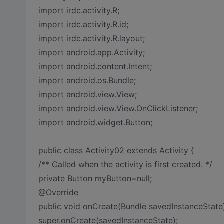
import irdc.activity.R;
import irdc.activity.R.id;
import irdc.activity.R.layout;
import android.app.Activity;
import android.content.Intent;
import android.os.Bundle;
import android.view.View;
import android.view.View.OnClickListener;
import android.widget.Button;
public class Activity02 extends Activity {
/** Called when the activity is first created. */
private Button myButton=null;
@Override
public void onCreate(Bundle savedInstanceState)
super.onCreate(savedInstanceState);