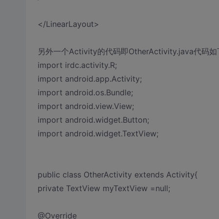
</LinearLayout>
另外一个Activity的代码即OtherActivity.java代码
import irdc.activity.R;
import android.app.Activity;
import android.os.Bundle;
import android.view.View;
import android.widget.Button;
import android.widget.TextView;
public class OtherActivity extends Activity{
private TextView myTextView =null;
@Override