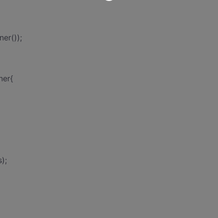
er());
ner{
);