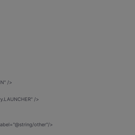
IN" />
ory.LAUNCHER" />
label="@string/other"/>