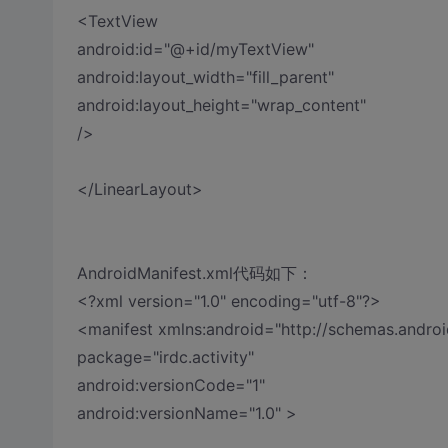
<TextView
android:id="@+id/myTextView"
android:layout_width="fill_parent"
android:layout_height="wrap_content"
/>
</LinearLayout>
AndroidManifest.xml代码如下：
<?xml version="1.0" encoding="utf-8"?>
<manifest xmlns:android="http://schemas.androi
package="irdc.activity"
android:versionCode="1"
android:versionName="1.0" >