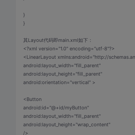
}
}
其Layout代码即main.xml如下：
<?xml version="1.0" encoding="utf-8"?>
<LinearLayout xmlns:android="http://schemas.a
android:layout_width="fill_parent"
android:layout_height="fill_parent"
android:orientation="vertical" >
<Button
android:id="@+id/myButton"
android:layout_width="fill_parent"
android:layout_height="wrap_content"
/>