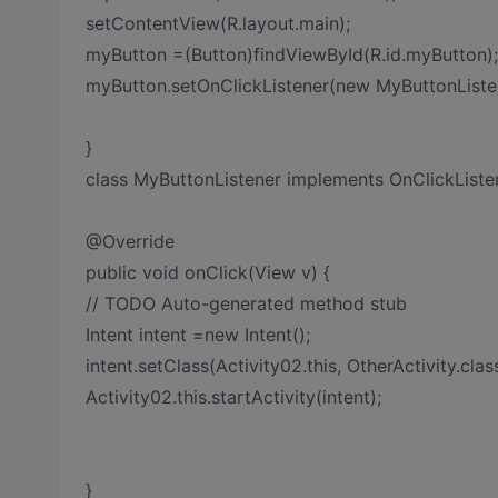
setContentView(R.layout.main);
myButton =(Button)findViewById(R.id.myButton);
myButton.setOnClickListener(new MyButtonListen
}
class MyButtonListener implements OnClickListe
@Override
public void onClick(View v) {
// TODO Auto-generated method stub
Intent intent =new Intent();
intent.setClass(Activity02.this, OtherActivity.class
Activity02.this.startActivity(intent);
}