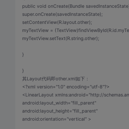
public void onCreate(Bundle savedInstanceState)
super.onCreate(savedInstanceState);
setContentView(R.layout.other);
myTextView = (TextView)findViewById(R.id.myTe
myTextView.setText(R.string.other);
}
}
其Layout代码即other.xml如下：
<?xml version="1.0" encoding="utf-8"?>
<LinearLayout xmlns:android="http://schemas.a
android:layout_width="fill_parent"
android:layout_height="fill_parent"
android:orientation="vertical" >