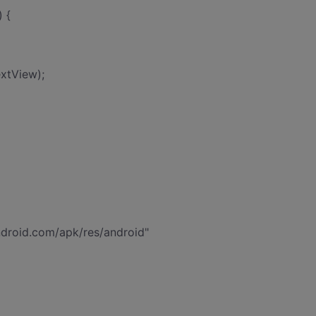
 {
xtView);
ndroid.com/apk/res/android"