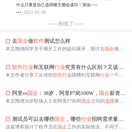
什么只要是自己选得楼主都会成功！加油~~~
2012-02-28
——到底了——
去
国企
做
软件
测试怎么样
本文围绕同学关于测开工作的提问展开，探讨去
国企
做测
开或测试的情况。
国企
有
软件
测试岗位，如银行测试有开
发、测试、投产三阶段。银
行业
务追求
稳定
，测试流程严
软件
行业
和互联网
行业
究竟有什么区别？又该如何去
谨。还分析了编程语言
选择
、找工作时间节奏等问题，最
后指出去
国企
还是互联网需依个人情况而定。
本文作者分享了从传统
软件
行业
跳槽到互联网
行业
一个月
的体验，对比了两者在技术选型、工作内容、作息和薪资
待遇等方面的差异。传统
软件
行业
技术
稳定
但职责广泛，
阿里vs
国企
：38岁，阿里P7岗100W，
国企
薪资降一半，到底选哪个？
互联网
行业
技术更新快，职责分明，但工作时间长。程序
员应根据个人职业规划和生活需求来
选择
适合的
行业
。
本文围绕38岁职场人士在阿里P7岗和
国企
之间的
选择
展开
讨论。分析了互联网大厂高薪但不
稳定
、
国企
稳定
但低薪
的特点，指出大龄跳槽挑战与机遇并存。最后还分享了网
测试员可以去哪些
国企
，哪些
行业
招聘需求量更大？
络安全学习资料，包括学习路线、教程视频、实战案例和
面试题等。
这篇博客探讨了程序员在
国企
工作的实际情况，不同于普