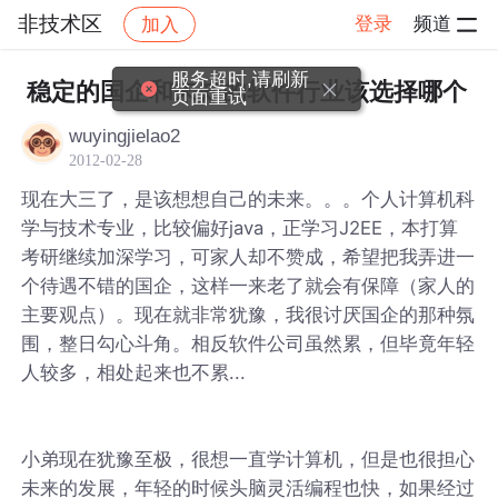
非技术区
登录
频道
加入
帖子详情
社区
非技术区
服务超时,请刷新
稳定的国企和未知的软件行业该选择哪个
页面重试
wuyingjielao2
2012-02-28
现在大三了，是该想想自己的未来。。。个人计算机科
学与技术专业，比较偏好java，正学习J2EE，本打算
考研继续加深学习，可家人却不赞成，希望把我弄进一
个待遇不错的国企，这样一来老了就会有保障（家人的
主要观点）。现在就非常犹豫，我很讨厌国企的那种氛
围，整日勾心斗角。相反软件公司虽然累，但毕竟年轻
人较多，相处起来也不累...
小弟现在犹豫至极，很想一直学计算机，但是也很担心
未来的发展，年轻的时候头脑灵活编程也快，如果经过