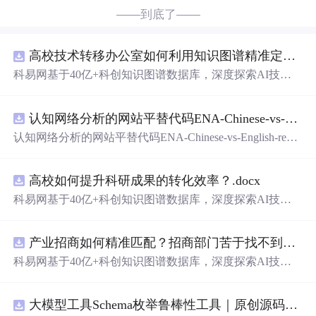
——到底了——
高校技术转移办公室如何利用知识图谱精准定位产业需求与技术适配点？.docx
科易网基于40亿+科创知识图谱数据库，深度探索AI技术
在技术转移、成果转化、技术经纪、知识产权、产业创
新、科技招商等垂直领域的多样化应用场景，研究科技创
认知网络分析的网站平替代码ENA-Chinese-vs-English-reproducible.zip
新领域的AI+数智化解决方案，推动科技创新与产业创新
智能化发展。
认知网络分析的网站平替代码ENA-Chinese-vs-English-repro
ducible.zip
高校如何提升科研成果的转化效率？.docx
科易网基于40亿+科创知识图谱数据库，深度探索AI技术
在技术转移、成果转化、技术经纪、知识产权、产业创
新、科技招商等垂直领域的多样化应用场景，研究科技创
产业招商如何精准匹配？招商部门苦于找不到符合产业链补链强链方向的目标企业怎么办？.docx
新领域的AI+数智化解决方案，推动科技创新与产业创新
智能化发展。
科易网基于40亿+科创知识图谱数据库，深度探索AI技术
在技术转移、成果转化、技术经纪、知识产权、产业创
新、科技招商等垂直领域的多样化应用场景，研究科技创
大模型工具Schema枚举鲁棒性工具｜原创源码+测试+离线报告
新领域的AI+数智化解决方案，推动科技创新与产业创新