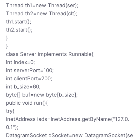
Thread th1=new Thread(ser);
Thread th2=new Thread(clt);
th1.start();
th2.start();
}
}
class Server implements Runnable{
int index=0;
int serverPort=100;
int clientPort=200;
int b_size=60;
byte[] buf=new byte[b_size];
public void run(){
try{
InetAddress iads=InetAddress.getByName("127.0.
0.1");
DatagramSocket dSocket=new DatagramSocket(se