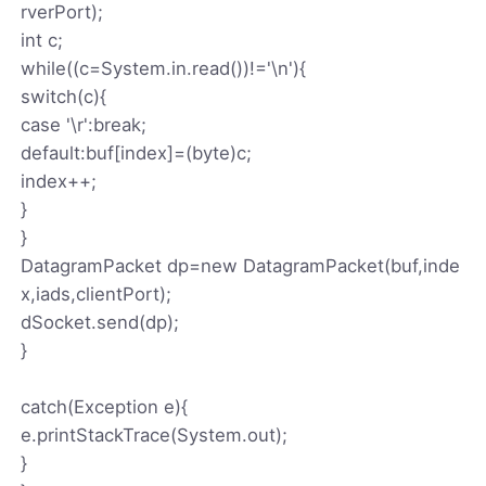
rverPort);
int c;
while((c=System.in.read())!='\n'){
switch(c){
case '\r':break;
default:buf[index]=(byte)c;
index++;
}
}
DatagramPacket dp=new DatagramPacket(buf,inde
x,iads,clientPort);
dSocket.send(dp);
}
catch(Exception e){
e.printStackTrace(System.out);
}