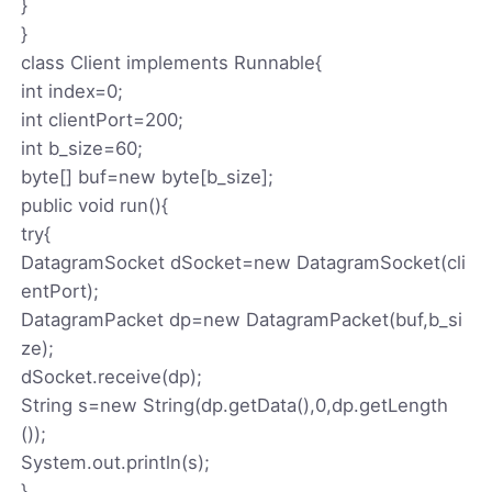
}
}
class Client implements Runnable{
int index=0;
int clientPort=200;
int b_size=60;
byte[] buf=new byte[b_size];
public void run(){
try{
DatagramSocket dSocket=new DatagramSocket(cli
entPort);
DatagramPacket dp=new DatagramPacket(buf,b_si
ze);
dSocket.receive(dp);
String s=new String(dp.getData(),0,dp.getLength
());
System.out.println(s);
}