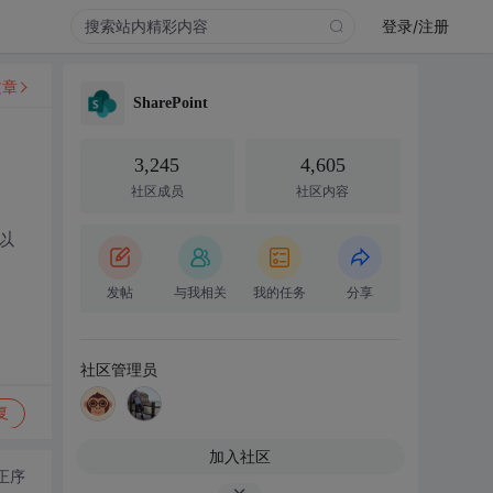
登录/注册
文章
SharePoint
3,245
4,605
社区成员
社区内容
以
发帖
与我相关
我的任务
分享
社区管理员
复
加入社区
正序