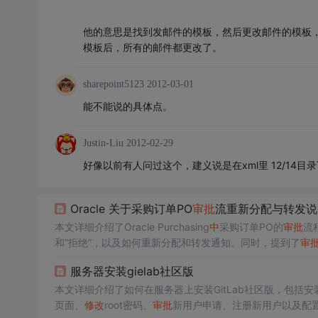
他的意思是找到发邮件的模板，然后更改邮件的模板，这
模板后，所有的邮件都更改了。
sharepoint5123
2012-03-01
能不能说的具体点。
Justin-Liu
2012-02-29
好像以前有人问过这个，建义说是在xml里 12/14目录
Oracle 关于采购订单PO
审批
流重新分配与转发说
本文详细介绍了Oracle Purchasing
中
采购订单PO的
审批
流
和“拒绝”，以及如何重新分配和转发通知。同时，提到了
审
采购通知，如要求
审批
的订单、未完成的申请、接受的订单
服务器安装gielab社区版
本文详细介绍了如何在服务器上安装GitLab社区版，包括
页面、
修改
root密码、
审批
新用户申请、注册新用户以及配