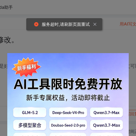
da助手
用AI写
服务超时,请刷新页面重试
修改。
是好像给审批者的邮件本文是默认的。想知道这个邮件的本文可
转发到动态
举报
写回
切换为时间