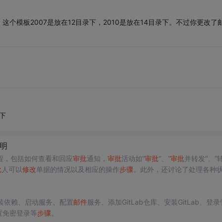
个模板2007是放在12目录下，2010是放在14目录下。不过你更改了
下
明
程，包括如何查看和回应
审批
通知，
审批
活动如“
审批
”、“
审批
并转发”、“
批
人可以
修改
单据的情况以及相应的操作
步骤
。此外，还讨论了处理各种
等。
审批
人可以通过‘通知汇总’Web页和电子
邮件
来管理这些通知。
安装依赖、启动服务、配置
邮件
服务、添加GitLab仓库、安装GitLab、登
置免密登录等
步骤
。