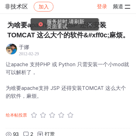
非技术区
登录
频道
加入
帖子详情
社区
非技术区
服务超时,请刷新
为啥要apache支持 JSP 还得安装
页面重试
TOMCAT 这么大个的软件&#xff0c;麻烦。
于娜
2012-02-29
让apache 支持PHP 或 Python 只需安装一个小mod就
可以解析了，
为啥要apache支持 JSP 还得安装TOMCAT 这么大个
的软件，麻烦。
给本帖投票
93
2
打赏