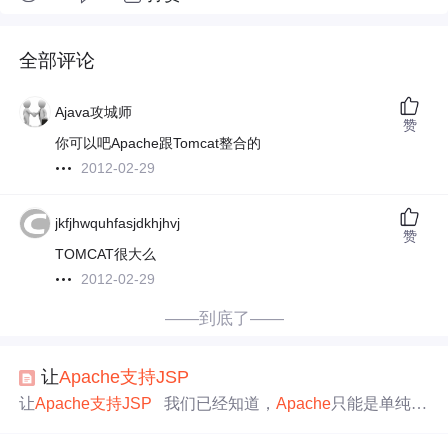
全部评论
Ajava攻城师
赞
你可以吧Apache跟Tomcat整合的
2012-02-29
jkfjhwquhfasjdkhjhvj
赞
TOMCAT很大么
2012-02-29
——到底了——
让
Apache
支持
JSP
让
Apache
支持
JSP
我们已经知道，
Apache
只能是单纯
支
持
PHP的Http服务器，对于ASP，
JSP
都得需要额外的包才
能
支持
，今天我们主要说说如何
支持
JSP
。。。。。
软件