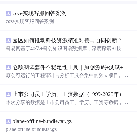
coze实现客服问答案例
coze实现客服问答案例
园区如何推动科技资源精准对接与协同创新？.docx
科易网基于40亿+科创知识图谱数据库，深度探索AI技术
在技术转移、成果转化、技术经纪、知识产权、产业创
新、科技招商等垂直领域的多样化应用场景，研究科技创
仓颉测试套件不稳定性工具｜原创源码+测试+离线报告
新领域的AI+数智化解决方案，推动科技创新与产业创新
智能化发展。
原创可运行的工程审计与分析工具合集中的独立项目。每
个压缩包包含完整 Node.js、HTML、CSS、JavaScript 源
码，内置合成示例、3 项自动化验收、离线 HTML/JSON/S
上市公司员工学历、工资数据（1999-2023年）
VG 报告、1080×720 运行效果图、README、运行说明、
MIT License 与原创授权声明。零第三方运行依赖，不包含
本次分享的数据是上市公司员工、学历、工资等数据，包
榜单产品源码、官方素材、论文、账号数据或未授权内
括员工性别、各学历水平人数，以及员工薪酬、高管年薪
容。适合 AI 工程、前端、运维和质量团队用于本地预检、
等，数据年份为1999-2023年，存在一定缺失，希望对大家
教学演示与二次开发。运行方法：Node.js 18+ 下执行 npm
plane-offline-bundle.tar.gz
有所帮助 一、数据介绍 数据名称：上市公司员工学历、工
test 与 npm run report，或启动静态服务器打开 index.html。
资数据 数据范围：A股上市公司 数据年份：1999-2023年
plane-offline-bundle.tar.gz
样本数量：66897条 数据来源：上市公司公告 二、指标说