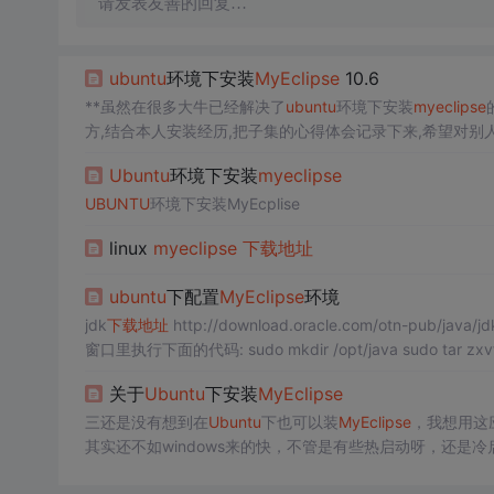
请发表友善的回复…
ubuntu
环境下安装
MyEclipse
10.6
**虽然在很多大牛已经解决了
ubuntu
环境下安装
myeclipse
方,结合本人安装经历,把子集的心得体会记录下来,希望对别人
次只提供破解包,
安装包
请自行查找)链接如下: [破解包] http://do
Ubuntu
环境下安装
myeclipse
UBUNTU
环境下安装MyEcplise
linux
myeclipse
下载
地址
ubuntu
下配置
MyEclipse
环境
jdk
下载
地址
http://download.oracle.com/otn-pub/ja
窗口里执行下面的代码: sudo mkdir /opt/java sudo ta
关于
Ubuntu
下安装
MyEclipse
三还是没有想到在
Ubuntu
下也可以装
MyEclipse
，我想用这
其实还不如windows来的快，不管是有些热启动呀，还是冷
在linux下体验出超频的效果，果然不可以呀，呵呵，硬件