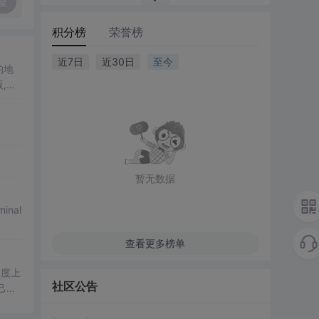
复
积分榜
荣誉榜
近7日
近30日
至今
的地
,再
暂无数据
inal
查看更多榜单
速度上
社区公告
己能