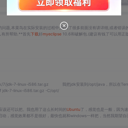
发表回
的问题,本菜鸟在实际安装的过程中,遇到了很多前面没有讲详细,或者错误
有所帮助.**首先
下载
好
myeclipse
10.6和破解包.(建议有钱了可以用正版
wnload.csdn.net/deta
va/jdk/7/jdk-7-linux-i586.tar.gz 我把jdk安装到/opt/java，所以在Term
r zxvf jdk-7-linux-i586.tar.gz -C/opt/
应该还可以把。我也用了这么长时间的
Ubuntu
了，感觉也是一般，因为
启动，感觉效果都不是很好，最快也就和windows一样把，当然我期望自
还是硬伤啊。这里讲讲
MyEclipse
的安装把，其实也不是很难，你百度应