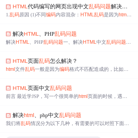
HTML
代码编写的网页出现中文
乱码
问题
解决方案
1.
乱码
原因 (1)不同
编码
内容混杂：
HTML
乱码
是因为
html
编码
问题
照成（常见gb2312与utf-8两种
编码
内容同一时候
存在照成） (2)未设置
HTML
编码
：<meta http-equiv="Conte
解决
HTML
、PHP
乱码
问题
nt-Type" content="text/
html
; charset=utf-8" />未设置，这里设
置的是utf-8 (3)使用记事本编辑
html
：使用记事本直接编辑
解决
HTML
、PHP
乱码
问题
一、解决
HTML
中文
乱码
问题
h...
二、PHP页面、PHP与
HTML
混合页面
乱码
三、PHP+Mysql
中文
乱码
问题
如何改变文本的样式插入链接与图片如何插
HTML
页面
乱码
怎么解决？
入一段漂亮的代码片生成一个适合你的列表创建一个表格
设定内容居中、居左、居右SmartyPants创建一个自定义列
html
文件
乱码
一般是因为
编码
格式不匹配造成的，比如：
表如何创建一个注脚注释也是必不可少的KaTeX数学公式
不同
编码
内容混杂、浏览器不能自动检测网页
编码
等等；
新的甘特图功能，丰富你的文章UML 图表FLowchart流
但无论是哪种情况造成
乱码
，在
html
文件头中设置网页
编
程...
HTML
页面中文
乱码
问题
码
，匹配好
编码
格式就可。 下面是一个中文
乱码
的
html
：
<!DOCTYPE
html
> <
html
> <body> <h1>标题</h1> <p>这是
前言 最近学JSP，写一个很简单的
html
页面的时候，遇到
一段测试文本！</p> </body> </
html
> 效果图： h
了一个
HTML
页面
乱码
的
问题
，不管怎么在
html
代码中指
定
编码
方式（utf-8、GBK等）中文都还是会显示为
乱码
，
解决
html
、php中文
乱码
问题
折腾了半个小时也没有解决，很苦恼。最后通过修改
HTM
L
文件的文件
编码
格式才解决了
问题
。
问题
HTML
页面中
我们将
乱码
情况分为以下几种，有需要的可以对照下面的
文
乱码
的原因之一：页面源代码与页面文件的
编码
方式不
几种情况有针对性的解决
乱码
问题
"Content-Type" content
同。（当然原因不止这一个，不过这个不太容易发现）。
="