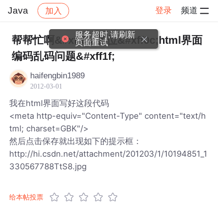
Java
登录
频道
加入
帖子详情
社区
Java
服务超时,请刷新
帮帮忙啊&#xff0c;各位&#xff0c;html界面
页面重试
编码乱码问题&#xff1f;
haifengbin1989
2012-03-01
我在html界面写好这段代码
<meta http-equiv="Content-Type" content="text/h
tml; charset=GBK"/>
然后点击保存就出现如下的提示框：
http://hi.csdn.net/attachment/201203/1/10194851_1
330567788TtS8.jpg
给本帖投票