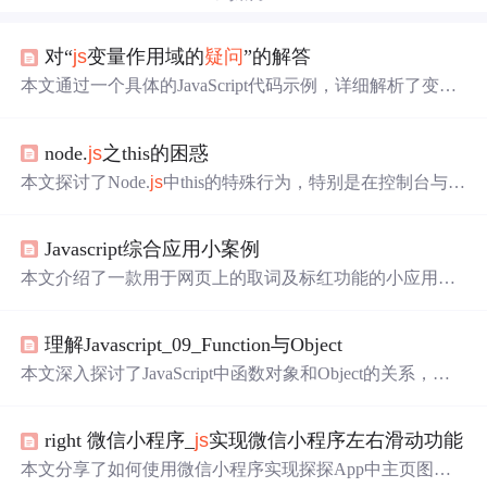
对“
js
变量作用域的
疑问
”的解答
本文通过一个具体的JavaScript代码示例，详细解析了变量
作用域的概念，包括局部变量如何覆盖全局变量，以及Jav
aScript作为解释型语言其作用域的工作原理。
node.
js
之this的困惑
本文探讨了Node.
js
中this的特殊行为，特别是在控制台与文
件环境中不同的表现，并通过实例展示了this指向的变化及
其背后的原理。
Javascript综合应用小案例
本文介绍了一款用于网页上的取词及标红功能的小应用。
应用通过JavaScript实现文本选取、关键词标红及移除标红
等功能，并分享了实现过程中的代码与技巧。
理解Javascript_09_Function与Object
本文深入探讨了JavaScript中函数对象和Object的关系，解
释了Function如何作为构造器创建其他函数对象，以及Obje
ct作为所有对象的基类的角色。通过实例展示了不同对象
right 微信小程序_
js
实现微信小程序左右滑动功能
间的继承关系。
本文分享了如何使用微信小程序实现探探App中主页图片