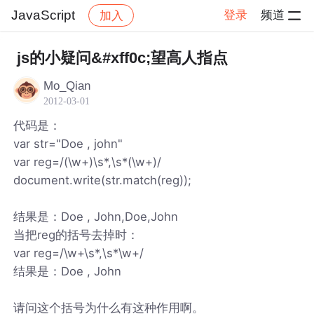
JavaScript
登录
频道
加入
帖子详情
社区
JavaScript
js的小疑问&#xff0c;望高人指点
Mo_Qian
2012-03-01
代码是：
var str="Doe , john"
var reg=/(\w+)\s*,\s*(\w+)/
document.write(str.match(reg));
结果是：Doe , John,Doe,John
当把reg的括号去掉时：
var reg=/\w+\s*,\s*\w+/
结果是：Doe , John
请问这个括号为什么有这种作用啊。