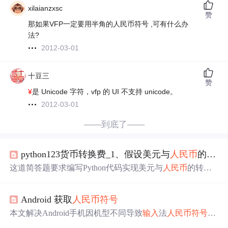
xilaianzxsc
赞
那如果VFP一定要用半角的人民币符号 ,可有什么办
法?
2012-03-01
十豆三
赞
¥
是 Unicode 字符，vfp 的 UI 不支持 unicode。
2012-03-01
——到底了——
python123货币转换费_1、假设美元与
人民币
的汇率为:1美元=7.03
这道简答题要求编写Python代码实现美元与
人民币
的转
换。根据汇率1美元=7.03
人民币
，用户
输入
金额及货币
符
号
($表示美元，无
符号
或¥表示
人民币
)，程序应输出转换
Android 获取
人民币
符号
后的金额，保留2位小数。
本文解决Android手机因机型不同导致
输入
法
人民币
符号
显
示不一致的问题，介绍两种方法：一是直接使用标准
符号