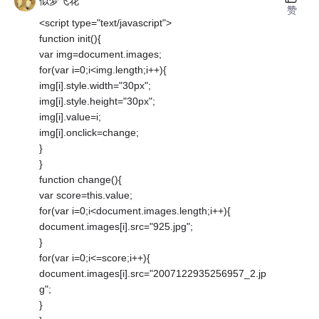
似梦飞花
赞
<script type="text/javascript">
function init(){
var img=document.images;
for(var i=0;i<img.length;i++){
img[i].style.width="30px";
img[i].style.height="30px";
img[i].value=i;
img[i].onclick=change;
}
}
function change(){
var score=this.value;
for(var i=0;i<document.images.length;i++){
document.images[i].src="925.jpg";
}
for(var i=0;i<=score;i++){
document.images[i].src="2007122935256957_2.jp
g";
}