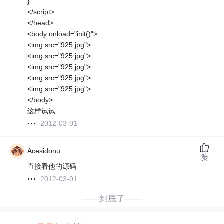
}
</script>
</head>
<body onload="init()">
<img src="925.jpg">
<img src="925.jpg">
<img src="925.jpg">
<img src="925.jpg">
<img src="925.jpg">
</body>
这样试试
2012-03-01
Acesidonu
赞
直接看他的源码
2012-03-01
——到底了——