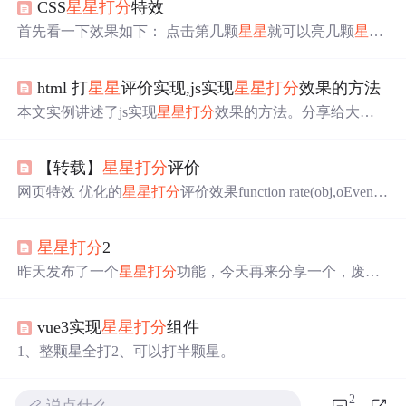
CSS
星星
打分
特效
首先看一下效果如下： 点击第几颗
星星
就可以亮几颗
星星
哦。 HTML布局如下： <div class="box"> <input type="radi
o" id="a" name="xing"> <label for="a"></label> <input type
html 打
星星
评价实现,js实现
星星
打分
效果的方法
="radio" id="b" name="xing"> <label for="b"></label> <input
type="r
本文实例讲述了js实现
星星
打分
效果的方法。分享给大家
供大家参考。具体分析如下：很多网站都有如下图这样的
星星
打分
效果，今天就看下用js怎么实现
打分
效果。效果
【转载】
星星
打分
评价
详解1. 鼠标移上的时候
星星
点亮，下面的文字显示。鼠标
移出的时候
星星
为灰，下面文字不显示。2. 鼠标移到某个
网页特效 优化的
星星
打分
评价效果function rate(obj,oEvent)
星星
上，它之前的所有
星星
都会亮。3. 鼠标移到某个
星星
{var imgSrc = 'img/icon_star_1.gif';var imgSrc_2 = 'img/icon_st
上并点击，会显示
打分
结果。代码如下切换.wrapper{width:
ar_2.gif';if(obj.rateFlag) return;var e = oEvent || window.event;v
300px; m...
星星
打分
2
ar target = e.target || e.srcE
昨天发布了一个
星星
打分
功能，今天再来分享一个，废话
不多说上代码 <!DOCTYPE HTML><html><meta http-equiv
="Content-Type" content="text/html; charset=utf-8" /><meta htt
vue3实现
星星
打分
组件
p-equiv="X-UA-Compatible" content="IE=Emu...
1、整颗星全打2、可以打半颗星。
2
说点什么…