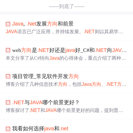
——到底了——
Java
,
.Net
发展
方向
和前景
JAVA
语言已广泛应用，并持续发展。
.NET
则以其易学易
用的特点获得快速发展，尤其受北美大型企业的青睐。在
中国，两者均展现出巨大的就业潜力。
web
方向
是
.NET
好还是
java
好_C#和
.NET
向
JAVA
好
本文分享了从C#转向
Java
的心得体会，重点介绍了两种语
言在面向对象编程、集合处理、继承等方面的不同之处，
并对
Java
Web和ASP
.NET
进行了对比，最后探讨了
Java
框
项目管理_常见软件开发
方向
架的多样性和适用场景。
博客介绍了几种信息技术
方向
，包括
Java
方向
、
.NET
方向
、网络和互联网
方向
、测试
方向
以及Apple应用
方向
。
.NET
与
JAVA
哪个前景更好？
博客探讨了
.NET
和
JAVA
哪个前景更好的问题，提到普遍
观点认为
.NET
易学，而
JAVA
方向
好。
我看如何选择
java
和
.net