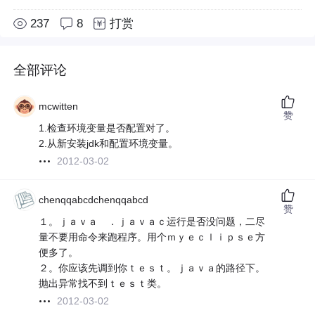
237
8
打赏
全部评论
mcwitten
赞
1.检查环境变量是否配置对了。
2.从新安装jdk和配置环境变量。
2012-03-02
chenqqabcdchenqqabcd
赞
１。ｊａｖａ ．ｊａｖａｃ运行是否没问题，二尽
量不要用命令来跑程序。用个ｍｙｅｃｌｉｐｓｅ方
便多了。
２。你应该先调到你ｔｅｓｔ。ｊａｖａ的路径下。
抛出异常找不到ｔｅｓｔ类。
2012-03-02