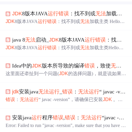
JDK
8版本JAVA
运行
错误
：找不到或
无法
加载主类 HelloJava的原因及解决方案
JDK
8版本JAVA
运行
错误
：找不到或
无法
加载主类 HelloJav
a的原因及解决方案一、
错误
描述二、编写HelloJava代码
三、在命令行CMD窗口中
运行
代码四、
错误
原因分析解决
java 8
无法
启动_
JDK
8版本JAVA
运行
错误
：找不到或
方案注： 一、
错误
描述 1、安装
jdk
1.8 2、配置path变
量：E:\Program Files\Java\
jdk
1.8.0_211\bin 3...
JDK
8版本JAVA
运行
错误
：找不到或
无法
加载主类HelloWo
rd的原因及解决方案一.安装
jdk
，配置环境二.编写HelloWor
d代码三.在命令行CMD窗口中
运行
代码四.
错误
原因分析,解
Idea中的
JDK
版本所导致的编译
错误
，致使
无法
运
决方案一.安装
jdk
，配置环境安装
jdk
1.8配置Java_HOME:
C:\Program Files\Java\
jdk
1.8.0_201配置path变量：%JAVA_H
这里面还牵扯到一个问题(
JDK
的选择问题)，就是说如果你
OME%\bin;在cmd中验证Java...
创建的是一个Maven工程的话，版本高点的
jdk
是无所谓
的，但是，这里你要进行spring-boot,vue的网站开发的话，
j
jdk
安装java
无法
运行
_
错误
：
无法
运行
“ javac -version”，请确保您已安装
dk
用11的话就会老是报错，肯定可以用其他办法，但是我
没有找到，如果大家在特别需要高版本的
JDK
的时候，再
错误
：
无法
运行
“ javac -version”，请确保已安装
JDK
。您
想着去调整
JDK
的版本号，我想说的是高版本肯定更好，
可以从以下网址获得它：http : //www.oracle.com/technetwor
毕竟功能全，但是就带面临一个不稳定的情况，而低版本
k/java/javase/downloads。您的JAVA_HOME无效：C：\ Prog
虽然在功能上较弱，但是却与很多的软件都能够很好的兼
安装java
运行
程序
错误
,
错误
：
无法
运行
“javac -version”，请确保已安装
ram Files \ Java \
jdk
1.8.0_152;[
错误
]
运行
cordova
运行
android
容，这就是版本不同所带来的不同差异吧！等级保持一
时发生
错误
(退出代码1)My JAV...
Error: Failed to run "javac -version", make sure that you have a
致，尽量用。
JDK
installed. You can get it from:http://www.oracle.com/technet