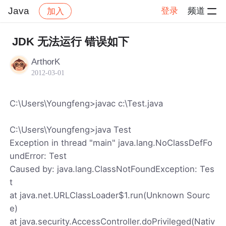
Java
登录
频道
加入
帖子详情
社区
Java
JDK 无法运行 错误如下
ArthorK
2012-03-01
C:\Users\Youngfeng>javac c:\Test.java
C:\Users\Youngfeng>java Test
Exception in thread "main" java.lang.NoClassDefFo
undError: Test
Caused by: java.lang.ClassNotFoundException: Tes
t
at java.net.URLClassLoader$1.run(Unknown Sourc
e)
at java.security.AccessController.doPrivileged(Nativ