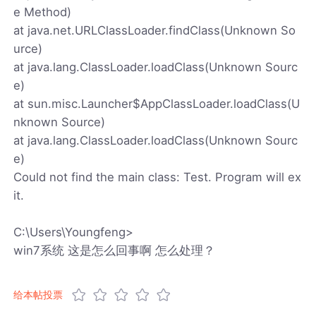
e Method)
at java.net.URLClassLoader.findClass(Unknown So
urce)
at java.lang.ClassLoader.loadClass(Unknown Sourc
e)
at sun.misc.Launcher$AppClassLoader.loadClass(U
nknown Source)
at java.lang.ClassLoader.loadClass(Unknown Sourc
e)
Could not find the main class: Test. Program will ex
it.
C:\Users\Youngfeng>
win7系统 这是怎么回事啊 怎么处理？
给本帖投票