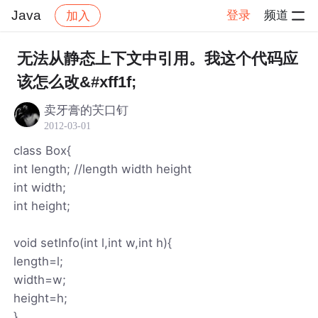
Java
登录
频道
加入
帖子详情
社区
Java
无法从静态上下文中引用。我这个代码应
该怎么改&#xff1f;
卖牙膏的芖口钉
2012-03-01
class Box{
int length; //length width height
int width;
int height;
void setInfo(int l,int w,int h){
length=l;
width=w;
height=h;
}