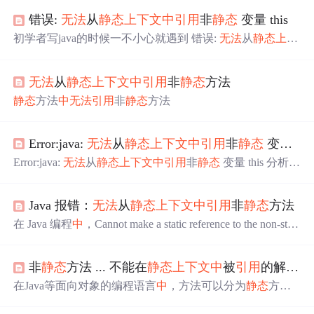
错误:
无法
从
静态
上下文
中
引用
非
静态
变量 this
初学者写java的时候一不小心就遇到 错误:
无法
从
静态
上下
文
中
引用
非
静态
变量 this 这样的小报错 首先 我们需要了
解
静态
（static）方法和变量的特性； 关于这个问题是因为
无法
从
静态
上下文
中
引用
非
静态
方法
大家没有理解和记住这句话：
静态
方法
中
不能
引用
非
静态
变量！ 怎样理解这句话呢？ 我们知道
静态
方法可以通过
静态
方法
中
无法
引用
非
静态
方法
所在类直接调用而不需要实例化对象，非
静态
成员变量则
是一个对象的属性 它只有在有实例化对象时才存在的，所
以
Error:java:
无法
从
静态
上下文
中
引用
非
静态
变量 this
Error:java:
无法
从
静态
上下文
中
引用
非
静态
变量 this 分析：
出现这种错误首先先分清什么是
静态
什么是非
静态
，它们
之间的关系是什么？
静态
方法
中
不能
引用
非
静态
变量 非
静
Java 报错：
无法
从
静态
上下文
中
引用
非
静态
方法
态
方法
中
能
引用
静态
变量 其次要明白类与类之间要分开定
义，不能嵌套，这是语法规定 错误原因
代码
如下： public
在 Java 编程
中
，Cannot make a static reference to the non-stati
class Demo { public static void main(String[] arg...
c method 错误通常发生在
静态
上下文
中
直接调用非
静态
方
法时。
静态
方法属于类本身，而非
静态
方法依赖于对象实
非
静态
方法 ... 不能在
静态
上下文
中
被
引用
的解决方案
例。要解决此问题，可以通过创建对象实例来调用非
静态
方法，或者将方法声明为
静态
。最佳实践包括理解
静态
与
在Java等面向对象的编程语言
中
，方法可以分为
静态
方法
非
静态
的区别，避免在
静态
上下文
中
使用非
静态
资源，并
（static methods）和非
静态
方法（非static方法或实例方
根据方法逻辑合理选择
静态
或非
静态
声明。通过这些方