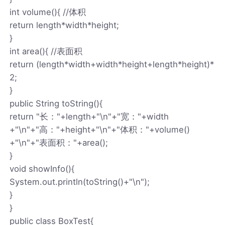
int volume(){ //体积
return length*width*height;
}
int area(){ //表面积
return (length*width+width*height+length*height)*
2;
}
public String toString(){
return "长："+length+"\n"+"宽："+width
+"\n"+"高："+height+"\n"+"体积："+volume()
+"\n"+"表面积："+area();
}
void showInfo(){
System.out.println(toString()+"\n");
}
}
public class BoxTest{