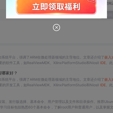
切换为时间
发表回
roid系统平台，强调了ARM在微处理器领域的主导地位。文章还介绍了
嵌入
RealViewMDK、XilinxPlatformStudio和NiosII
IDE
。此
、鲁棒性、实时性和融合性等。
程哪家好？
roid系统平台，强调了ARM在微处理器领域的主导地位。文章还介绍了
嵌入
RealViewMDK、XilinxPlatformStudio和NiosII
IDE
。此
提供了宝贵的指导。
安装、发行版选择、基本命令、用户管理以及文件和目录操作。推荐Ubun
学习目标包括熟悉60个基本命令，了解root用户和普通用户，以及掌握