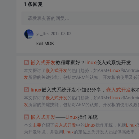
1 条
回复
请发表友善的回复…
yc_first
2012-03-03
keil MDK
嵌入式开发
教程哪家好？
linux
嵌入式系统开发
本文探讨了
嵌入式开发
的热门趋势，如ARM+
Linux
和And
发
所需的关键技能，包括对ARM的认知、开发板的使用及必要的软件工具，如
文中还分享了
嵌入式开发
的实践经验和法则，如资源有限性
linux
嵌入式系统开发小知识分享，
嵌入式开发
教
本文探讨了
嵌入式开发
的热门趋势，如ARM+
Linux
和And
发
所需的关键技能，包括对ARM的认知、开发板的使用及必要的开发工具，如
文中还分享了
嵌入式开发
的实践经验和行业法则，为初学者
嵌入式开发
——
Linux
操作系统
本文
主要
介绍了
嵌入式开发
中的
Linux
操作系统，包括
Linux
为开发环境，并强调
Linux
的定位是为开发人员提供高效率。
目录的操作，如创建、删除、权限设置等。