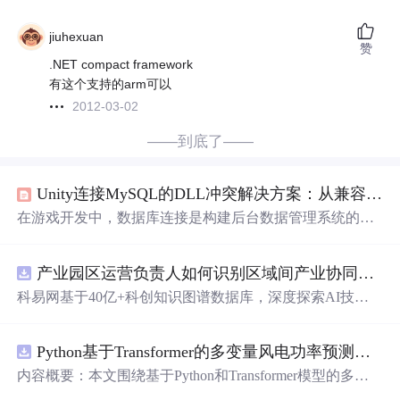
jiuhexuan
赞
.NET compact framework
有这个支持的arm可以
2012-03-02
——到底了——
Unity连接MySQL的DLL冲突解决方案：从兼容驱动到纯C#实现
在游戏开发中，数据库连接是构建后台数据管理系统的核
心技术环节。其原理是
通
过数据库驱动实现应用
程序
与My
SQL服务器之间的
通
信协议交互。这一技术的核心价值在
产业园区运营负责人如何识别区域间产业协同机会？.docx
于为游戏提供持久化数据存储、玩家状态管理和实时数据
同步能力，广泛应用于玩家存档、排行榜、商城系统等场
科易网基于40亿+科创知识图谱数据库，深度探索AI技术
景。然而，在Unity引擎中集成MySQL驱动时，开发者常因
在技术转移、成果转化、技术经纪、知识产权、产业创
DLL
版本
冲突和
平台
架构差异而遭遇连接失败问题。本文
新、科技招商等垂直领域的多样化应用场景，研究科技创
聚焦Unity与MySQL联动中的DLL冲突痛点，深入解析其根
Python基于Transformer的多变量风电功率预测研究
新领域的AI+数智化解决方案，推动科技创新与产业创新
源在于Unity的脚本后端（Mono/IL2CPP）与MySQL官方驱
智能化发展。
内容概要：本文围绕基于Python和Transformer模型的多变
动的
.NET
版
量风电功率预测展开研究，重点针对短期风电功率预测任