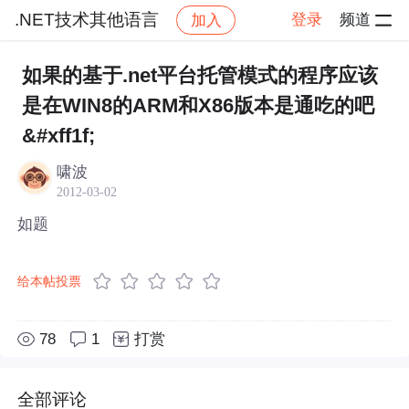
.NET技术其他语言
登录
频道
加入
帖子详情
社区
.NET技术其他语言
如果的基于.net平台托管模式的程序应该
是在WIN8的ARM和X86版本是通吃的吧
&#xff1f;
啸波
2012-03-02
如题
给本帖投票
78
1
打赏
全部评论