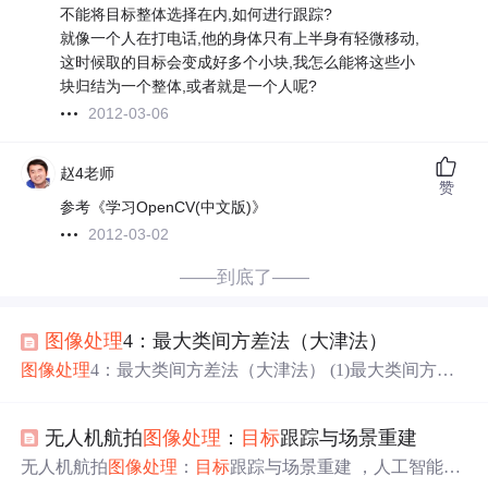
不能将目标整体选择在内,如何进行跟踪?
就像一个人在打电话,他的身体只有上半身有轻微移动,
这时候取的目标会变成好多个小块,我怎么能将这些小
块归结为一个整体,或者就是一个人呢?
2012-03-06
赵4老师
赞
参考《学习OpenCV(中文版)》
2012-03-02
——到底了——
图像处理
4：最大类间方差法（大津法）
图像处理
4：最大类间方差法（大津法） (1)最大类间方差
法简介： 最大类间方差法是一种自适应阈值
确定
的方法,又
叫大津法,简称OTSU。 它是一种基于全局的二值化算法,它
无人机航拍
图像处理
：
目标
跟踪与场景重建
是根据图像的灰度特性,将图像分为
前景
和背景两个部分。
当取最佳國值时,两部分之间的差别应该是最大的,在OTSU
无人机航拍
图像处理
：
目标
跟踪与场景重建 ，人工智能，
算法
中
所采用的衡量差别的标准就是较为常见的最大类间