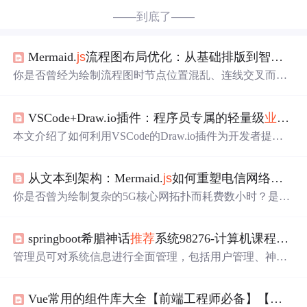
——到底了——
Mermaid.
js
流程图布局优化：从基础排版到智能排列的进阶指南
你是否曾经为绘制流程图时节点位置混乱、连线交叉而苦
恼？想要让复杂的业务流程自动呈现出清晰美观的布局效
果吗？本文将带你深入了解Mermaid.
js
中两种核心布局算
VSCode+Draw.io插件：程序员专属的轻量级
业务流程图
法，掌握从基础到高级的布局优化技巧。 ## 为什么你的流
程图看起来不够专业？ 许多开发者在初次接触Mermaid.
js
本文介绍了如何利用VSCode的Draw.io插件为开发者提供
时都会遇到这样的困惑：明明语法正确，为什么
生成
的流
高效的
业务流程图
绘制方案。通过集成在IDE内的绘图工
程图就是不够美观？这背后其实是布局算法的选择问题。
具，开发者可以无缝切换编码与绘图，支持版本控制、符
想象一下，当你
从文本到架构：Mermaid.
js
如何重塑电信网络可视化工作流
号标准化和实时协作，特别适合绘制Transaction Flow Diagr
am（TFD）等技术流程图。文章还提供了安装配置指南、
你是否曾为绘制复杂的5G核心网拓扑而耗费数小时？是否
高级技巧和实战案例，帮助开发者提升工作效率。
因服务流程变更导致技术文档迅速过时？在电信行业，架
构图的维护成本往往被低估——每一次网络调整、每一次
springboot希腊神话
推荐
系统98276-计算机课程设计/毕业设计
协议更新，都意味着图表的重绘和文档的同步。Mermaid.
js
以代码驱动的方式，将图表从静态图片转变为可版本控制
管理员可对系统信息进行全面管理，包括用户管理、神话
的文本资产，彻底改变了电信网络可视化的协作模式。 ##
人物管理、故事篇章管理、评论管理、公告资讯管理、系
痛点场景：电信网络文档的维护困境 电信网络架构的复杂
统数据统计等。管理员可以对所有内容进行增删改查操
性体现在多个层面：核心网
Vue常用的组件库大全【前端工程师必备】【实时更新】【移动端、PC端（web端）、数据可视化组件库（数据大屏） 、动画组件库、富文本、Markdown，3D组件库，Markdown，AI组件库
作，审核用户评论，维护系统正常运行等