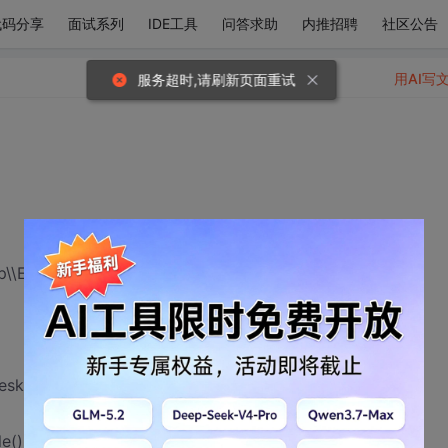
代码分享
面试系列
IDE工具
问答求助
内推招聘
社区公告
用AI写
服务超时,请刷新页面重试
op\\External\\图片");①
esktop\\External\\图片");
le().getPath());②