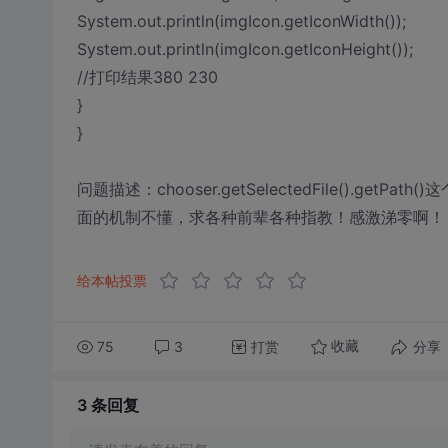
System.out.println(imgIcon.getIconWidth());
System.out.println(imgIcon.getIconHeight());
//打印结果380 230
}
}
问题描述：chooser.getSelectedFile().ge
面的机制不懂，求各种前辈各种指教！感激涕零啊！
给本帖投票
75
3
打赏
分享
收藏
3 条
回复