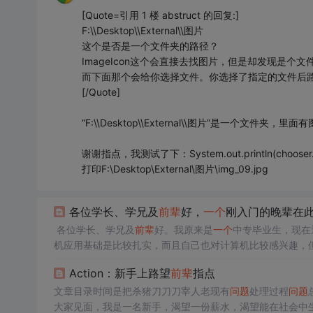
[Quote=引用 1 楼 abstruct 的回复:]
F:\\Desktop\\External\\图片
这个是否是一个文件夹的路径？
ImageIcon这个会直接去找图片，但是却发现是个文
而下面那个会给你选择文件。你选择了指定的文件后
[/Quote]
“F:\\Desktop\\External\\图片”是一个文件夹，里面
谢谢指点，我测试了下：System.out.println(chooser.getS
打印F:\Desktop\External\图片\img_09.jpg
各位学长、学兄及
前辈
好，
一个
刚入门的晚辈在
各位学长、学兄及
前辈
好。我原来是
一个
中专毕业生，现在
机应用基础是比较扎实，而且自己也对计算机比较感兴趣，但是
我也正自学JAVA，到目前为止感觉还行，不是感觉很困难
Action：新手上路望
前辈
指点
一技之长，同时为今后
文章目录时间是把杀猪刀刀刀宰人老现有
问题
处理过程
问题
大家见面，我是一名新手，渴望一份薪水，渴望能在社会中