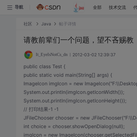
全部
技术交流
导航
社区
Java
帖子详情
请教前辈们一个问题，望不吝赐教
2012-03-02 12:39:37
It_EyeIsNotCs_dn
public class Test {
public static void main(String[] args) {
ImageIcon imgIcon = new ImageIcon("F:\\Deskt
System.out.println(imgIcon.getIconWidth());
System.out.println(imgIcon.getIconHeight());
// 打印结果-1 -1
JFileChooser chooser = new JFileChooser("F:\\D
int choice = chooser.showOpenDialog(null);
imgIcon = new ImageIcon(chooser.getSelectedFi