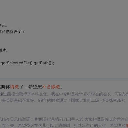
件夹。
路径也就改变了
有图片。
electedFile().getPath());
此向你
请教
了，希望您
不吝赐教
。
通过函授也取得了本科文凭。我在中专时是校计算机学会的会长，可以说
英语基础不算好。99年的时候通过了国家计算机二级（FOXBASE+）
，只是有时会觉得英文基础不行会拖后腿。俗话说：技不压身，我想增加自
总结今日总结谢语： 时间是把杀猪刀刀刀宰人老 大家好很高兴以这样的
生存下去，希望今后在这儿可以大施拳脚，打造出自己的人生，希望各位