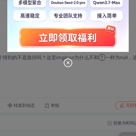
tPath()这个得到的不是路径吗？这里imgIcon为什么不和①一样为null，
转发到动态
举报
写回
切换为时间