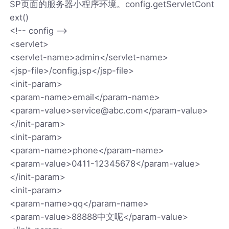
SP页面的服务器小程序环境。config.getServletCont
ext()
<!-- config -->
<servlet>
<servlet-name>admin</servlet-name>
<jsp-file>/config.jsp</jsp-file>
<init-param>
<param-name>email</param-name>
<param-value>service@abc.com</param-value>
</init-param>
<init-param>
<param-name>phone</param-name>
<param-value>0411-12345678</param-value>
</init-param>
<init-param>
<param-name>qq</param-name>
<param-value>88888中文呢</param-value>