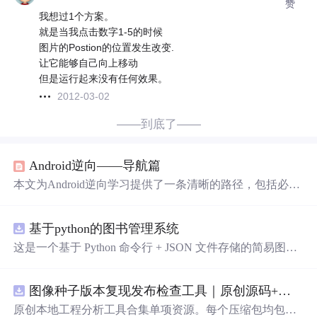
赞
我想过1个方案。
就是当我点击数字1-5的时候
图片的Postion的位置发生改变.
让它能够自己向上移动
但是运行起来没有任何效果。
2012-03-02
——到底了——
Android逆向——导航篇
本文为Android逆向学习提供了一条清晰的路径，包括必备
的Java基础与Android开发技能，推荐学习资源及环境搭
建，适合希望深入理解Android逆向技术的读者。
基于python的图书管理系统
这是一个基于 Python 命令行 + JSON 文件存储的简易图书
管理系统。 核心功能：围绕"图书"和"读者"实现两类实体
管理，以及它们之间的借阅关系。 图书管理：支持图书的
图像种子版本复现发布检查工具｜原创源码+测试+离线报告
添加、删除、修改、搜索（按书名/作者/ISBN），每本书
记录馆藏总数和当前可借数量。 学生管理：支持学生信息
原创本地工程分析工具合集单项资源。每个压缩包均包含