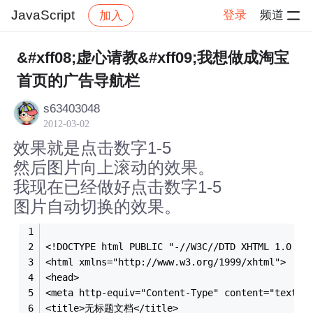
JavaScript
登录
频道
加入
帖子详情
社区
JavaScript
&#xff08;虚心请教&#xff09;我想做成淘宝
首页的广告导航栏
s63403048
2012-03-02
效果就是点击数字1-5
然后图片向上滚动的效果。
我现在已经做好点击数字1-5
图片自动切换的效果。
<!DOCTYPE html PUBLIC "-//W3C//DTD XHTML 1.0 Tr
<html xmlns="http://www.w3.org/1999/xhtml">
<head>
<meta http-equiv="Content-Type" content="text/h
<title>无标题文档</title>