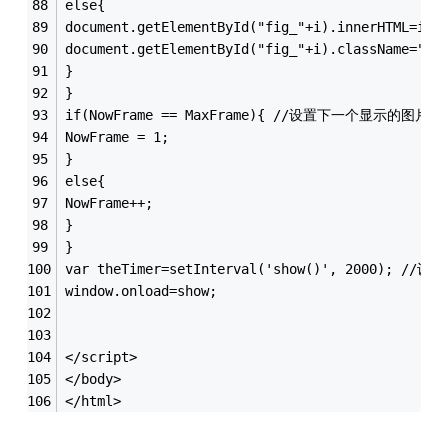
else{
document.getElementById("fig_"+i).innerHTML=i;
document.getElementById("fig_"+i).className="nu
}
}
if(NowFrame == MaxFrame){ //设置下一个显示的图片
NowFrame = 1;
}
else{
NowFrame++;
}
}
var theTimer=setInterval('show()', 2000)
window.onload=show;
</script>
</body>
</html>