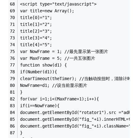
<script type="text/javascript">
var title=new Array();
title[0]="1";
title[1]="2";
title[2]="3";
title[3]="4";
title[4]="5";
var NowFrame = 1; //最先显示第一张图片
var MaxFrame = 5; //一共五张图片
function show(d1) {
if(Number(d1)){
clearTimeout(theTimer); //当触动按扭时，清除计时器
NowFrame=d1; //设当前显示图片
}
for(var i=1;i<(MaxFrame+1);i++){
if(i==NowFrame){
document.getElementById("rotator1").src ="adR
document.getElementById("fig_"+i).innerHTM
document.getElementById("fig_"+i).className
}