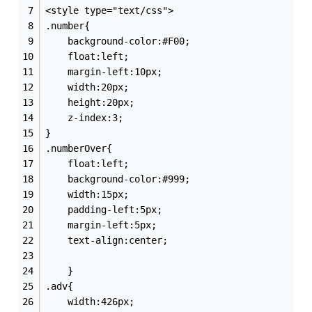
<style type="text/css">
.number{
	background-color:#F00;
	float:left;
	margin-left:10px;
	width:20px;
	height:20px;
	z-index:3;
}
.numberOver{
	float:left;
	background-color:#999;
	width:15px;
	padding-left:5px;
	margin-left:5px;
	text-align:center;
	}
.adv{
	width:426px;