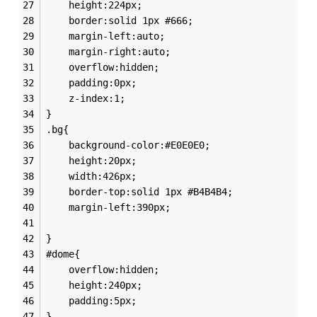
	height:224px;
	border:solid 1px #666;
	margin-left:auto;
	margin-right:auto;
	overflow:hidden;
	padding:0px;
	z-index:1;
}
.bg{
	background-color:#E0E0E0;
	height:20px;
	width:426px;
	border-top:solid 1px #B4B4B4;
	margin-left:390px;
}
#dome{
	overflow:hidden; 
	height:240px;
	padding:5px;
}