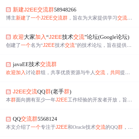
新建
J2EE
交流
群
58948266
博主
新建
了
一个
J2EE
交流
群
，旨在为大家提供学习
交流
的
平台，
欢迎
相关人员
加入
该
群
共同
探讨
J2EE
相关知识。
欢迎
大家
加入
“
J2EE
技术
交流
”论坛(Google论坛)
创建了
一个
名为“
J2EE
技术
交流
”的技术论坛，旨在提供
一
个
平台让对
J2EE
有兴趣的技术人员能够进行深入
交流
与
探
讨
。论坛设有专门的主页及电子邮件地址，
欢迎
大家积极
javaEE技术
交流
群
参与讨论。
欢迎
加入
讨论
群
组，共享优质资源与牛人
交流
，
共同
提升
技能与知识。
J2EE
交流
QQ
群
(老手
群
)
本
群
面向拥有至少一年
J2EE
工作经验的开发者开放，旨在
为成员提供专业的技术
交流
平台。初学者不在邀请之列，
以确保
群
内讨论的质量。
QQ
交流
群
5568124
本文介绍了
一个
专注于
J2EE
和Oracle技术
交流
的QQ
群
，
欢
迎
对此领域感兴趣的开发者
加入
，
共同
探讨
技术问题，分