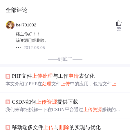
全部评论
bell791002
赞
楼主你好！！
该资源已经删除。
2012-03-05
——到底了——
PHP文件
上传
处理
与工作
申请
表优化
本文介绍了PHP在
处理
文件
上传
中的应用，包括文件
上传
的基本HTML表单构建，
上传
后文件的保存和
处理
，以及
如何对
上传
文件进行验证以确保安全性。同时，文章还展
CSDN如何
上传
资源
提供下载
示了如何结合实际应用场景，如工作
申请
表，来综合运用
这些文件
处理
技术。
我们来详细拆解一下在CSDN平台通过
上传
资源
赚钱的具
体操作流程、技巧以及需要特别注意的风险问题。这是
一
个
非常直接有效的变现方式，但如果操作不当，也容易踩
移动端多文件
上传
与
删除
的实现与优化
坑。