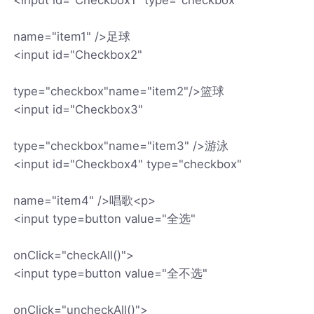
name="item1" />足球
<input id="Checkbox2"
type="checkbox"name="item2"/>篮球
<input id="Checkbox3"
type="checkbox"name="item3" />游泳
<input id="Checkbox4" type="checkbox"
name="item4" />唱歌<p>
<input type=button value="全选"
onClick="checkAll()">
<input type=button value="全不选"
onClick="uncheckAll()">