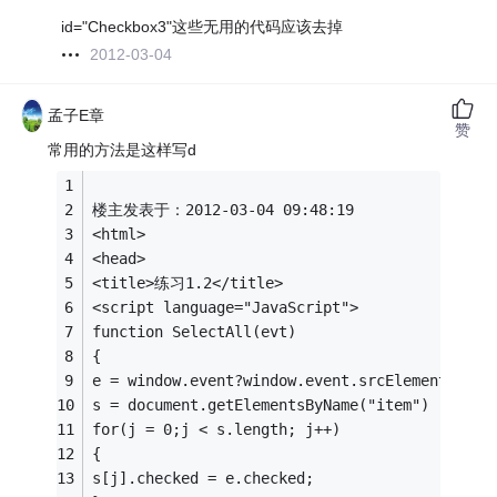
id="Checkbox3"这些无用的代码应该去掉
2012-03-04
孟子E章
赞
常用的方法是这样写d
楼主发表于：2012-03-04 09:48:19
<html>
<head>
<title>练习1.2</title>
<script language="JavaScript">
function SelectAll(evt)
{ 
e = window.event?window.event.srcElement:evt.
s = document.getElementsByName("item")
for(j = 0;j < s.length; j++) 
{
s[j].checked = e.checked;