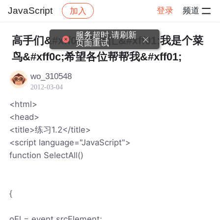
JavaScript
登录
频道
加入
帖子详情
社区
JavaScript
服务超时,请刷新
高手们&#xff0c;求帮忙&#xff01;我是个菜
页面重试
鸟&#xff0c;希望各位帮帮我&#xff01;
wo_310548
2012-03-04
<html>
<head>
<title>练习1.2</title>
<script language="JavaScript">
function SelectAll()
{
oEl = event.srcElement;