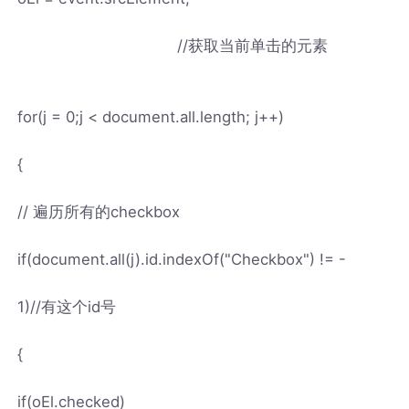
//获取当前单击的元素
for(j = 0;j < document.all.length; j++)
{
// 遍历所有的checkbox
if(document.all(j).id.indexOf("Checkbox") != -
1)//有这个id号
{
if(oEl.checked)