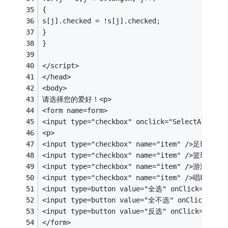
{
s[j].checked = !s[j].checked;
}
}
</script>
</head>
<body>
请选择您的爱好！<p>
<form name=form>
<input type="checkbox" onclick="SelectAll(
<p>
<input type="checkbox" name="item" />足球
<input type="checkbox" name="item" />篮球
<input type="checkbox" name="item" />游泳
<input type="checkbox" name="item" />唱歌<p>
<input type=button value="全选" onClick="check
<input type=button value="全不选" onClick="unc
<input type=button value="反选" onClick="switc
</form>