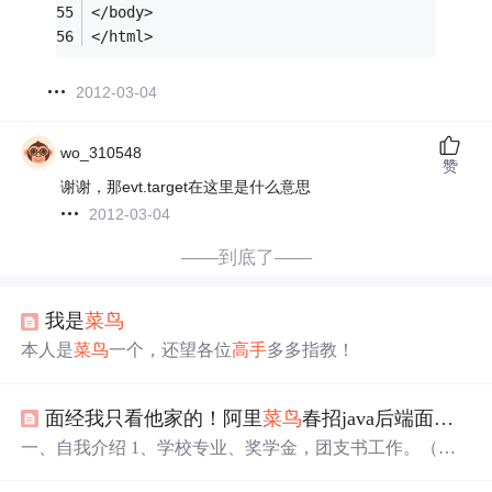
</body>
</html>
2012-03-04
wo_310548
赞
谢谢，那evt.target在这里是什么意思
2012-03-04
——到底了——
我是
菜鸟
本人是
菜鸟
一个，还望各位
高手
多多指教！
面经我只看他家的！阿里
菜鸟
春招java后端面经总结，
一、自我介绍 1、学校专业、奖学金，团支书工作。（可
以不说） 2、实验室、工作内容。 3、比赛项目：用到的技