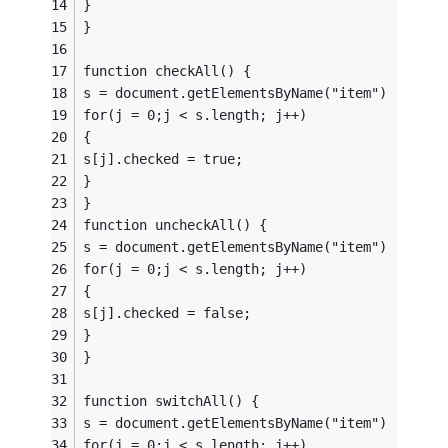
}
}
function checkAll() {
s = document.getElementsByName("item")
for(j = 0;j < s.length; j++) 
{
s[j].checked = true;
}
}
function uncheckAll() {
s = document.getElementsByName("item")
for(j = 0;j < s.length; j++) 
{
s[j].checked = false;
}
}
function switchAll() {
s = document.getElementsByName("item")
for(j = 0;j < s.length; j++) 