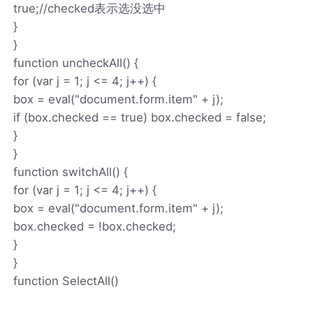
true;//checked表示选没选中
}
}
function uncheckAll() {
for (var j = 1; j <= 4; j++) {
box = eval("document.form.item" + j);
if (box.checked == true) box.checked = false;
}
}
function switchAll() {
for (var j = 1; j <= 4; j++) {
box = eval("document.form.item" + j);
box.checked = !box.checked;
}
}
function SelectAll()