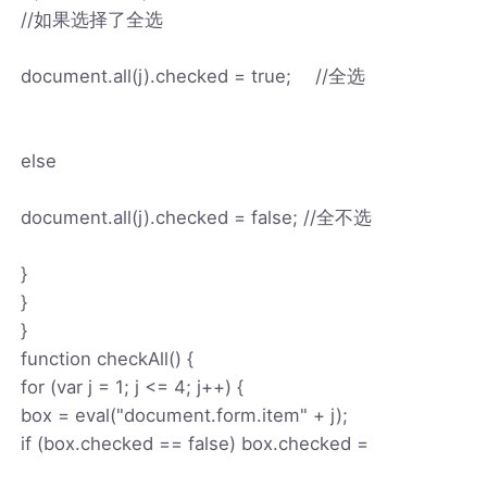
//如果选择了全选
document.all(j).checked = true; //全选
else
document.all(j).checked = false; //全不选
}
}
}
function checkAll() {
for (var j = 1; j <= 4; j++) {
box = eval("document.form.item" + j);
if (box.checked == false) box.checked =