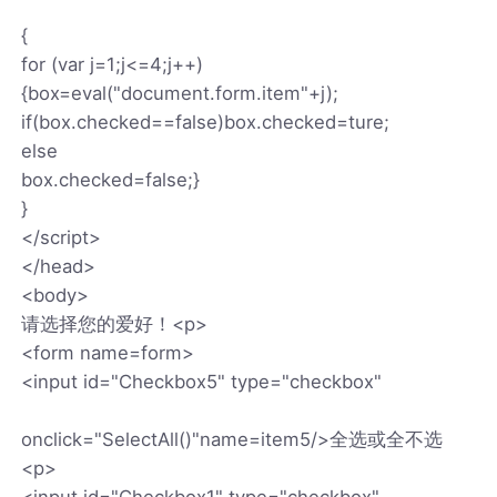
{
for (var j=1;j<=4;j++)
{box=eval("document.form.item"+j);
if(box.checked==false)box.checked=ture;
else
box.checked=false;}
}
</script>
</head>
<body>
请选择您的爱好！<p>
<form name=form>
<input id="Checkbox5" type="checkbox"
onclick="SelectAll()"name=item5/>全选或全不选
<p>
<input id="Checkbox1" type="checkbox"