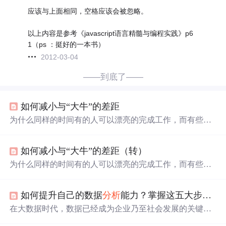
应该与上面相同，空格应该会被忽略。
以上内容是参考《javascript语言精髓与编程实践》p6
1（ps ：挺好的一本书）
2012-03-04
——到底了——
如何减小与“大牛”的差距
为什么同样的时间有的人可以漂亮的完成工作，而有些人
废了很大的力气也没有完成？ 本文转自---http://blog.csdn.ne
t/beijiguangyong/article/details/7458713 前者我们常常称之为
如何减小与“大牛”的差距（转）
“大牛”，后者我们常常叫他们“菜鸟”。当然“大牛”都是相
对而言的，“大牛”也不可能方方面面都非常厉害，换句话
为什么同样的时间有的人可以漂亮的完成工作，而有些人
说大牛也不一定会沙王摇大，也不一定会船长放水。所谓
废了很大的力气也没有完成？ 前者我们常常称之为“大
的“
牛”，后者我们常常叫他们“菜鸟”。当然“大牛”都是相对而
如何提升自己的数据
分析
能力？掌握这五大步骤，成为数据大牛！
言的，“大牛”也不可能方方面面都非常厉害，换句话说大
牛也不一定会沙王摇大，也不一定会船长放水。所谓的“大
在大数据时代，数据已经成为企业乃至社会发展的关键资
牛”他们只是在某些方面比我们强而已。但是值得注意的
产，而能够高效地进行数据
分析
并从中提炼价值的人才更