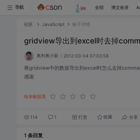
全部
博文收录
A
导航
社区
JavaScript
帖子详情
gridview导出到excel时去掉comma
2012-03-04 07:03:58
奥利奥小新
将gridview中的数据导出到excel时怎么去掉comma
感谢
给本帖投票
114
1
打赏
分享
收藏
1 条
回复