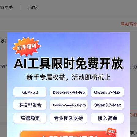
da助手
问答
用AI写
ndfield的button
ndfield的button，让它不能显示在excel中，最好有C#代码，
转发到动态
举报
写回
切换为时间