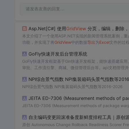
请发表友善的回复…
Asp.Net[C#] 使用
GridView
分页，编辑，删除，
本文介绍了一个使用ASP.NET实现的新闻管理系统案例，
功能，并实现了将
GridView
中的数据
导出
为
Excel
文件的过
GoFly快速开发后台管理系统
GoFly快速开发框架基于Gin快速开发框架，能快速搭建
审批、工作流引擎、商城、微信管理后台等。api文档管理并一键
e3的Arco Design的快速后台开发框架，基于JWT接口
NPI综合景气指数 NPI集装箱码头景气指数等2016-
思想，接口单层设计，开发简单，极易上手、代码可读性和
小。
NPI综合景气指数 NPI集装箱码头景气指数等2016-2026
JEITA ED-7306 (Measurement methods of pa
JEITA ED-7306 (Measurement methods of package war
自主编码变更回滚准备度新鲜度排程工具｜原创源
原创 Autonomous Change Rollback Readiness 