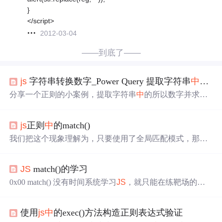
}
</script>
2012-03-04
——到底了——
js
字符串转换数字_Power Query 提取字符串
中
的数
分享一个正则的小案例，提取字符串
中
的所以数字并求
和，首先pq里是没有正则的，但可以利用Web.Page调用jav
ascript实现pq里使用正则，具体之前有分享过。具体效果如
js
正则
中
的match()
下
js
里使用正则的方式有两种，一种字符串的形式（str.repl
ace...之前有分享过）第二种是创建对象的形式，大叔今天
我们把这个现象理解为，只要使用了全局匹配模式，那么
的笔记
内容
是第二种，以创建对象的形式。创建一个rge对
match()将只返回“贪婪”的匹配结果，这里的“贪婪”指的就
象 var reg=/表达式/ regexp对象...
是只招那个最长的能匹配上的字符串，至于分组项，就忽
JS
match()的学习
略了。再强调一次，这个例子的结果是没有使用全局匹配
的正则表达式的匹配结果。第4项：length，表示匹配到的
0x00 match() 没有时间系统学习
JS
，就只能在练靶场的时
结果个数，由于这里不使用全局匹配，只找到首次匹配项
候针对性的慢慢积累了，年龄大了。。。
JS
中
的match()有
就结束了，所以匹配结果只有1个，length也就是1。结果说
两种用法 stringObject.match(searchvalue) stringObject.match(r
明了一切，当正则
中
使用全局匹配符g，即使有分组的存
使用
js
中
的exec()方法构造正则表达式验证
egexp) 如果是第一种，就直接在里面接字符串，如果是第
在，在匹配结果
中
也只有匹配到的最长的，那些分组的子