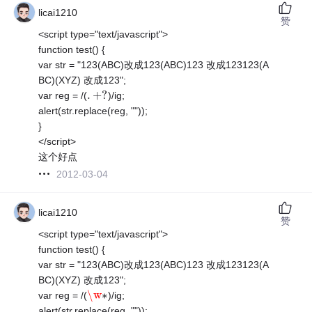
licai1210
赞
<script type="text/javascript">
function test() {
var str = "123(ABC)改成123(ABC)123 改成123123(A
BC)(XYZ) 改成123";
.
+
?
var reg = /(
)/ig;
.
+
?
alert(str.replace(reg, ""));
}
</script>
这个好点
2012-03-04
licai1210
赞
<script type="text/javascript">
function test() {
var str = "123(ABC)改成123(ABC)123 改成123123(A
BC)(XYZ) 改成123";
\w
∗
var reg = /(
)/ig;
\w
∗
alert(str.replace(reg, ""));