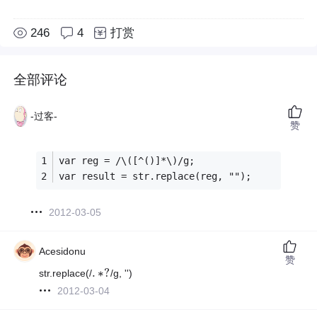
246
4
打赏
全部评论
-过客-
赞
var reg = /\([^()]*\)/g;
var result = str.replace(reg, "");
2012-03-05
Acesidonu
赞
.
∗
?
str.replace(/
/g, '')
.
∗
?
2012-03-04