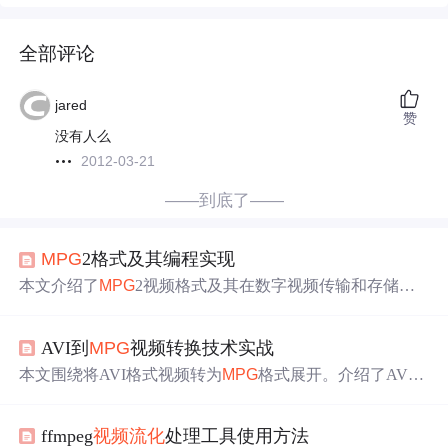
全部评论
jared
赞
没有人么
2012-03-21
——到底了——
MPG
2格式及其编程实现
本文介绍了
MPG
2视频格式及其在数字视频传输和存储中
的应用。通过Python和OpenCV库，展示了如何读取
MPG
2
文件、提取帧图像，并进行了简单处理。示例代码包括视
AVI到
MPG
视频转换技术实战
频文件的打开、帧的读取和释放，为实际应用中的视频处
理提供了基础。
本文围绕将AVI格式视频转为
MPG
格式展开。介绍了AVI
与
MPG
格式特点、MPEG - 2编码器安装配置，阐述运动补
偿、帧间预测等视频音频编码技巧，还提及多路复用与离
ffmpeg
视频流
化
处理工具使用方法
散余弦变换技术，分析转换优势及不同场景应用案例，实