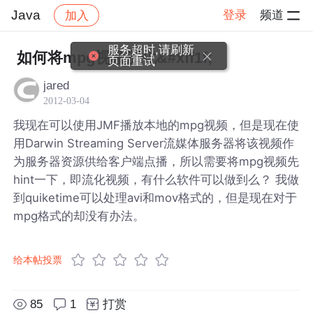
Java
登录
频道
加入
帖子详情
社区
Java
服务超时,请刷新
如何将mpg视频流化&#xff1f;
页面重试
jared
2012-03-04
我现在可以使用JMF播放本地的mpg视频，但是现在使
用Darwin Streaming Server流媒体服务器将该视频作
为服务器资源供给客户端点播，所以需要将mpg视频先
hint一下，即流化视频，有什么软件可以做到么？ 我做
到quiketime可以处理avi和mov格式的，但是现在对于
mpg格式的却没有办法。
给本帖投票
85
1
打赏