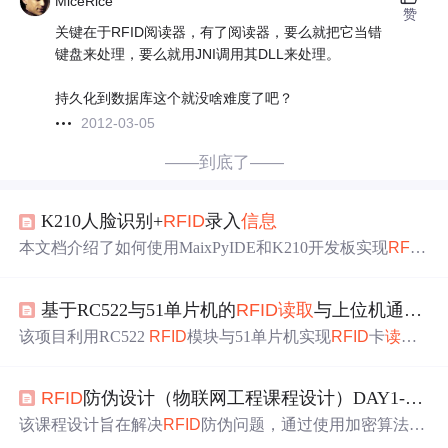
MiceRice
赞
关键在于RFID阅读器，有了阅读器，要么就把它当错
键盘来处理，要么就用JNI调用其DLL来处理。
持久化到数据库这个就没啥难度了吧？
2012-03-05
——到底了——
K210人脸识别+
RFID
录入
信息
本文档介绍了如何使用MaixPyIDE和K210开发板实现
RFID
信息
录入，用于人脸识别系统。作者分享了
RFID
模块的购
买、代码获取、初始化及读写
操作
，并提供了代码解析，
基于RC522与51单片机的
RFID
读取
与上位机通信项目设计
特别提醒了数据线质量对
RFID
工作的影响。此外，还探讨
了如何在IC卡中存储和
读取
中文姓名的技巧。
该项目利用RC522
RFID
模块与51单片机实现
RFID
卡
读取
，通过LCD1602展示卡号
信息
，还开发了上位机应用。介
绍了RC522模块原理、51单片机编程、LCD1602
操作
、上
RFID
防伪设计（物联网工程课程设计）DAY1---开题报告
位机软件开发，以及
RFID
卡识别、数据显示处理等流程。
该课程设计旨在解决
RFID
防伪问题，通过使用加密算法如
XXTEA来增强
RFID
标签的安全性。系统采用STM32作为