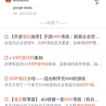
Acesidonu
赞
google baidu
2012-03-05
——到底了——
【开源
项目
推荐】开源
ERP
系统：探索企业管理的无限可能
在现代企业管理中，
ERP
系统至关重要，但商用
ERP
费用
高、定制复杂。开源
ERP
系统
源代码
公开，灵活性和定制
能力高，还能消除高昂许可费。本文介绍了iDempiere、Ap
c
ERP
源代码
集锦
ache OFBiz等几款Java开源
ERP
系统，阐述了选择开源
ER
P
的优势及选型要点。
此博客提供C#
ERP
源代码
集锦，该集锦经多年积累，涵盖
采购、销售等核心模块，基于现代软件架构，易扩展维
护。代码经严格测试优化，附带详细注释文档，能助开发
ERP
项目
介绍——适合刚学完SSH的朋友
者快速构建企业级应用，可用于学习和
项目
实践。
本文介绍了一个基于SSH框架的企业资源计划(
ERP
)
项目
实战经验，涵盖了供应链管理、财务管理等多个模块，通
过对比JYUOA
项目
，展示了
ERP
项目
的复杂业务逻辑及技
【
项目
部署篇】-从0搭建一套
ERP
系统（前后端）
术实现。
本文详细介绍了如何在宝塔环境中，从下载
项目
源代码
到