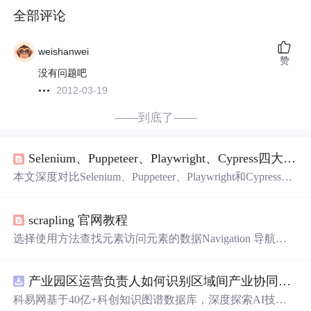
全部评论
weishanwei
赞
没有问题吧
2012-03-19
——到底了——
Selenium、Puppeteer、Playwright、Cypress四大浏览器自动化工具硬核横评与选型指南
本文深度对比Selenium、Puppeteer、Playwright和Cypress四
大浏览器自动化工具，涵盖核心定位、跨浏览器
支持
、性
能表现、反爬能力、调试体验、资源消耗及适用场景。重
scrapling 官网教程
点分析其在Web测试、数据抓取和RPA等典型任务中的能
力边界与选型逻辑，并基于实测数据（如M1 Mac上平均执
选择使用方法查找元素访问元素的数据Navigation 导航抓
行耗时、内存占用、稳定性机制）提供可落地的决策指
取网站内容HTTP 请求动态加载的网站动态加载，并且有
南。
防护的网站。
产业园区运营负责人如何识别区域间产业协同机会？.docx
科易网基于40亿+科创知识图谱数据库，深度探索AI技术