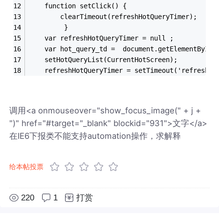
	function setClick() {
	    clearTimeout(refreshHotQueryTimer);
         }
	var refreshHotQueryTimer = null ;
	var hot_query_td =  document.getElementById(
	setHotQueryList(CurrentHotScreen);
	refreshHotQueryTimer = setTimeout('refreshHo
调用<a onmouseover="show_focus_image(" + j +
")" href="#target="_blank" blockid="931">文字</a>
在IE6下报类不能支持automation操作，求解释
给本帖投票
220
1
打赏