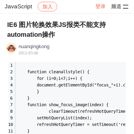
JavaScript
登录
频道
加入
帖子详情
社区
JavaScript
IE6 图片轮换效果JS报类不能支持
automation操作
nuanqingkong
2012-03-06
	function cleanallstyle() {
	    for (i=0;i<7;i++) {
		document.getElementById("focus_"+i).clas
	    }
	}
	function show_focus_image(index) {
             clearTimeout(refreshHotQueryTimer);
	    setHotQueryList(index);
	    refreshHotQueryTimer = setTimeout('refre
	}