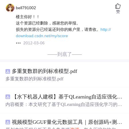
bell791002
赞
楼主你好！！
这个资源已经删除，感谢您的举报。
损失的资源分已经返还到你的账户里，请查收。
http://
download.csdn.net/my/score
2012-03-06
——到底了——
多重复数群的到标准模型.pdf
多重复数群的到标准模型.pdf
【水下机器人建模】基于QLearning自适应强化学习PID控制器在AUV中的应用研究（Matlab代码实现）
内容概要：本文研究了基于QLearning自适应强化学习的PI
D控制器在自主水下航行器（AUV）中的应用，通过Matla
b代码实现了对水下机器人的动力学建模与运动控制。重点
视频模型GGUF量化元数据工具｜原创源码+测试+离线报告
探讨了将强化学习算法QLearning与传统PID控制相结合的
方法，以提升AUV在复杂、时变及非线性水下环境中的自