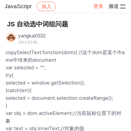
JavaScript
登录
频道
加入
帖子详情
社区
JavaScript
JS 自动选中词组问题
yangkai0332
2012-03-06
copySelectText:function(dom){ //这个dom是某个ifra
me中传来的document
var selected = "";
try{
selected = window.getSelection();
}catch(err){
selected = document.selection.createRange();
}
var obj = dom.activeElement;//当前鼠标位置下的对
象
var text = obj.innerText;//对象的值