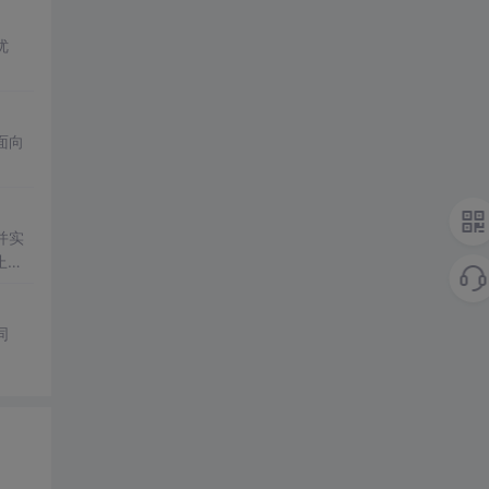
优
面向
并实
止变
pt
同