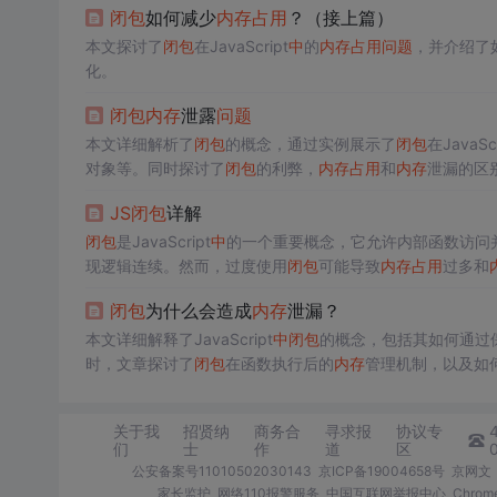
闭包
如何减少
内存
占用
？（接上篇）
本文探讨了
闭包
在JavaScript
中
的
内存
占用
问题
，并介绍了
化。
闭包
内存
泄露
问题
本文详细解析了
闭包
的概念，通过实例展示了
闭包
在JavaScr
对象等。同时探讨了
闭包
的利弊，
内存
占用
和
内存
泄漏的区
JS
闭包
详解
闭包
是JavaScript
中
的一个重要概念，它允许内部函数访问
现逻辑连续。然而，过度使用
闭包
可能导致
内存
占用
过多和
量回收。使用
闭包
时应注意避免不必要的
内存
消耗，并谨慎
闭包
为什么会造成
内存
泄漏？
编程至关重要。
本文详细解释了JavaScript
中
闭包
的概念，包括其如何通过
时，文章探讨了
闭包
在函数执行后的
内存
管理机制，以及如
关于我
招贤纳
商务合
寻求报
协议专
们
士
作
道
区
公安备案号11010502030143
京ICP备19004658号
京网文〔
家长监护
网络110报警服务
中国互联网举报中心
Chro