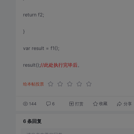
return f2;
}
var result = f1();
result();
//此处执行完毕后
。
给本帖投票
144
6
打赏
分享
收藏
6 条
回复