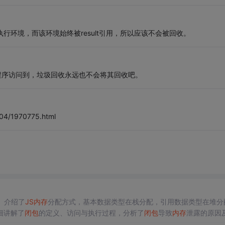
的执行环境，而该环境始终被result引用，所以应该不会被回收。
无法被程序访问到，垃圾回收永远也不会将其回收吧。
/04/1970775.html
。介绍了
JS
内存
分配方式，基本数据类型在栈分配，引用数据类型在堆分
细讲解了
闭包
的定义、访问与执行过程，分析了
闭包
导致
内存
泄露的原因