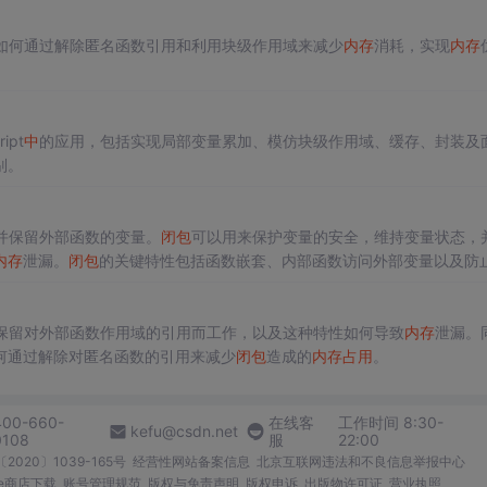
如何通过解除匿名函数引用和利用块级作用域来减少
内存
消耗，实现
内存
ipt
中
的应用，包括实现局部变量累加、模仿块级作用域、缓存、封装及
别。
并保留外部函数的变量。
闭包
可以用来保护变量的安全，维持变量状态，
内存
泄漏。
闭包
的关键特性包括函数嵌套、内部函数访问外部变量以及防
操作外部变量。理解
闭包
的运行机制，如代码片段所示，对于掌握JavaScri
保留对外部函数作用域的引用而工作，以及这种特性如何导致
内存
泄漏。
何通过解除对匿名函数的引用来减少
闭包
造成的
内存
占用
。
400-660-
在线客
工作时间 8:30-
kefu@csdn.net
0108
服
22:00
2020〕1039-165号
经营性网站备案信息
北京互联网违法和不良信息举报中心
me商店下载
账号管理规范
版权与免责声明
版权申诉
出版物许可证
营业执照