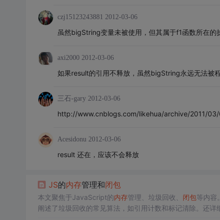
czj15123243881
2012-03-06
虽然bigString变量未被使用，但其属于f1函数所在
axi2000
2012-03-06
如果result的引用不释放，虽然bigString永远
三石-gary
2012-03-06
http://www.cnblogs.com/likehua/archive/2011/03
Acesidonu
2012-03-06
result 还在，应该不会释放
JS
的
内存
管理和
闭包
本文聚焦于JavaScript的
内存
管理、垃圾回收、
闭包
等内容
阐述了垃圾回收的常见算法，如引用计数和标记清除。还详
决办法。