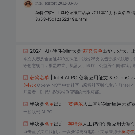
intel_iclifort
2012-03-06
英特尔软件工具论坛推广活动 2011年11月获奖名单 请参考 http:/
8a53-f5d12a52d49e.html
.
2024 “AI+硬件创新大赛”
获奖
名单
出炉，浙大、
本次大赛从全国逾400支队伍中决出26支队伍晋级总决赛，作
等创意项目，覆盖教育、机器人、医疗、公益等不同领域，最
通大学和复旦大学的本硕博学生团队“CoCube”斩获。
获奖
名单
| Intel AI PC 创新应用征文 & Open
英特尔
OpenVINO™ 中文社区与魔搭社区联合发起「Intel AI
开发者，以代码探索端侧智能的无限可能。
半决赛
名单
出炉！
英特尔
人工智能创新应用大赛
一起联想 AI PC
半决赛
名单
出炉 |
英特尔
人工智能创新应用大赛
点击蓝字关注我们,让开发变得更有趣以下文章来源于
英特尔