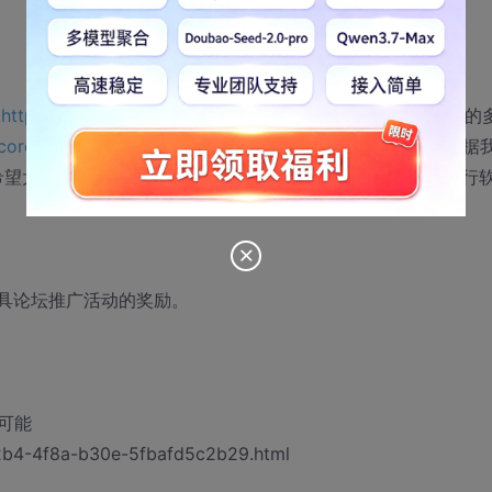
（
http://software.intel.com/zh-cn/forums/185/
）和 CSDN 的
-core/
）论坛上同时开展，得到了各位参与者的积极响应。根据
希望大家继续踊跃参与到我们的活动中来，共同推动多线程并行
工具论坛推广活动的奖励。
可能
d2b4-4f8a-b30e-5fbafd5c2b29.html