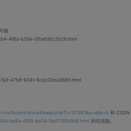
可能
d2b4-4f8a-b30e-5fbafd5c2b29.html
-67a3-47b9-9341-6c0c02ea2880.html
/zh-cn/forums/showthread.php?t=101381&o=a&s=lr
和 CSDN
32664-be2a-48f8-ba34-faef139fb9b8.html
的信息贴。