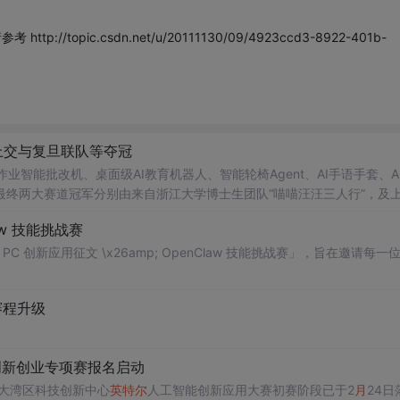
/topic.csdn.net/u/20111130/09/4923ccd3-8922-401b-
上交与复旦联队等夺冠
业智能批改机、桌面级AI教育机器人、智能轮椅Agent、AI手语手套、A
终两大赛道冠军分别由来自浙江大学博士生团队“喵喵汪汪三人行”，及
Claw 技能挑战赛
 PC 创新应用征文 \x26amp; OpenClaw 技能挑战赛」，旨在邀请每一位 
赛程升级
创新创业专项赛报名启动
大湾区科技创新中心
英特尔
人工智能创新应用大赛初赛阶段已于2
月
24日