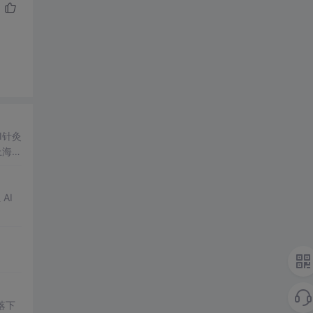
I针灸
上海交
AI
落下