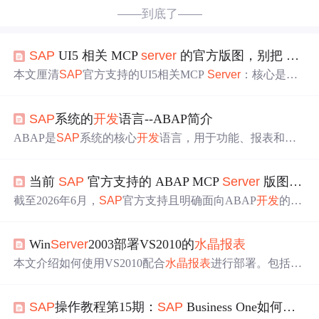
——到底了——
SAP
UI5 相关 MCP
server
的官方版图，别把 UI5、Fiori
本文厘清
SAP
官方支持的UI5相关MCP
Server
：核心是面
向
SAP
UI5/OpenUI5框架
开发
的UI5 MCP
Server
，解决API
版本、manifest校验、TypeScript迁移等框架级
问题
；其次
SAP
系统的
开发
语言--ABAP简介
是面向Fiori elements应用生成与修改的
SAP
Fiori MCP
Serv
er
；第三是面向UI5 Web Components生态的MCP
Server
，
ABAP是
SAP
系统的核心
开发
语言，用于功能、报表和接
支持React/Angular等框架集成。三者按
开发
层次分工，不
口
开发
。它是一个集成在
SAP
开发
环境
中
的
client
/
server
开
可混为一谈。
发
环境，具备三层架构：表示层、应用层和数据库层。AB
当前
SAP
官方支持的 ABAP MCP
Server
版图，答案比想象
AP支持open SQL和native SQL，提供面向对象编程，并且
有类似于Java的语法特性，但它是解释型语言，执行速度
截至2026年6月，
SAP
官方支持且明确面向ABAP
开发
的M
较慢。尽管如此，ABAP与Java在面向对象技术上有很大相
CP
Server
仅ADT MCP
Server
一种，它内置于ABAP Devel
似性。
opment
Tools
for VS Code
中
，作为本地HTTP服务实现Mod
Win
Server
2003部署VS2010的
水晶报表
el Context Protocol，暴露ABAP
开发
能力（如RAP生成、C
DS操作、ATC、transport等）供AI agent调用。该功能处于e
本文介绍如何使用VS2010配合
水晶报表
进行部署。包括在
xperimental阶段，不适用于生产环境，仅推荐用于sandbo
服务器上安装必要的
SAP
Crystal
Reports运行时组件，以
x、PoC等受控场景。Eclipse ADT及社区项目均不属于
SAP
及如何正确发布包含
水晶报表
的网站到IIS，并解决部署
过
官方ABAP MCP
Server
范畴。
SAP
操作教程第15期：
SAP
Business One如何安装Web
程
中
遇到的
问题
。