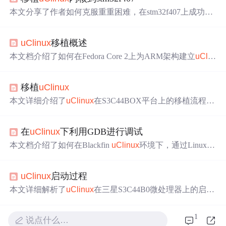
本文分享了作者如何克服重重困难，在stm32f407上成功移
植
uClinux
的过程，包括解决硬件限制、内核配置及根文件
系统等问题。
uClinux
移植概述
本文档介绍了如何在Fedora Core 2上为ARM架构建立
uClin
ux
的开发环境，包括配置交叉编译工具，编译
uClinux
内
核，以及创建ROMFS文件系统的过程。详细阐述了从下载
移植
uClinux
内核源码到生成可执行文件的步骤，同时强调了
uClinux
不
支持loadable modules的特性。
本文详细介绍了
uClinux
在S3C44BOX平台上的移植流程，
包括准备工作、BLOB及
uClinux
内核移植、文件系统配置
等内容。
在
uClinux
下利用GDB进行调试
本文档介绍了如何在Blackfin
uClinux
环境下，通过Linux主
机进行网络调试。首先，在Linux主机上编译带调试信息的
程序，然后通过FTP将程序拷贝到
uClinux
，并启动gdbserv
uClinux
启动过程
er。接着在主机上使用bfin-
uclinux
-gdb连接到目标系统的g
dbserver进行调试。常用GDB命令也在文中列出。
本文详细解析了
uClinux
在三星S3C44B0微处理器上的启动
过程，涵盖了BootLoader的两个阶段，以及
uClinux
内核初
始化的具体步骤。
1
说点什么…